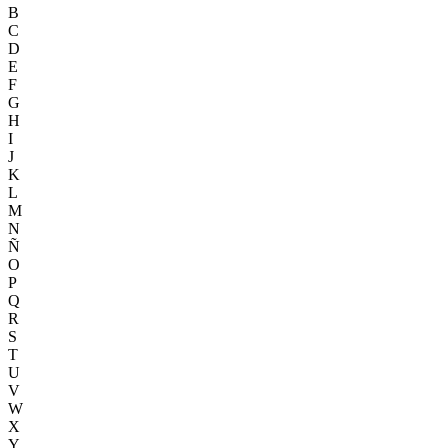
B
C
D
E
F
G
H
I
J
K
L
M
N
Ñ
O
P
Q
R
S
T
U
V
W
X
Y