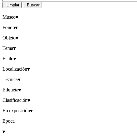
Limpiar
Buscar
Museo
Fondo
Objeto
Tema
Estilo
Localización
Técnica
Etiqueta
Clasificación
En exposición
Época