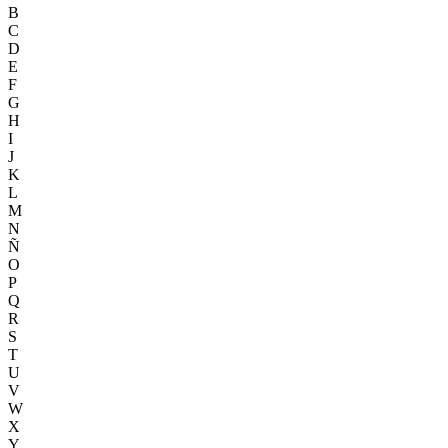
B
C
D
E
F
G
H
I
J
K
L
M
N
Ñ
O
P
Q
R
S
T
U
V
W
X
Y