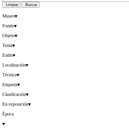
Limpiar
Buscar
Museo
Fondo
Objeto
Tema
Estilo
Localización
Técnica
Etiqueta
Clasificación
En exposición
Época