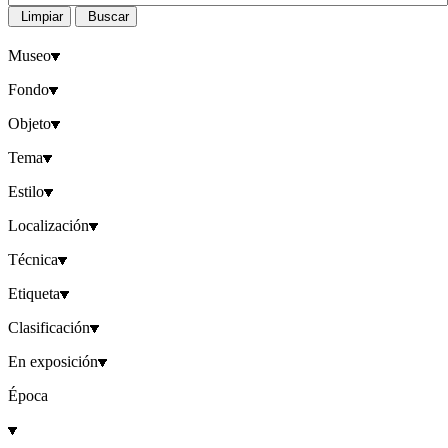
Limpiar
Buscar
Museo
Fondo
Objeto
Tema
Estilo
Localización
Técnica
Etiqueta
Clasificación
En exposición
Época