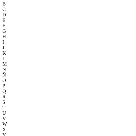
B
C
D
E
F
G
H
I
J
K
L
M
N
Ñ
O
P
Q
R
S
T
U
V
W
X
Y