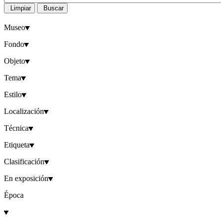
Limpiar
Buscar
Museo
Fondo
Objeto
Tema
Estilo
Localización
Técnica
Etiqueta
Clasificación
En exposición
Época