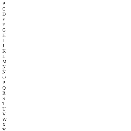
B
C
D
E
F
G
H
I
J
K
L
M
N
Ñ
O
P
Q
R
S
T
U
V
W
X
Y