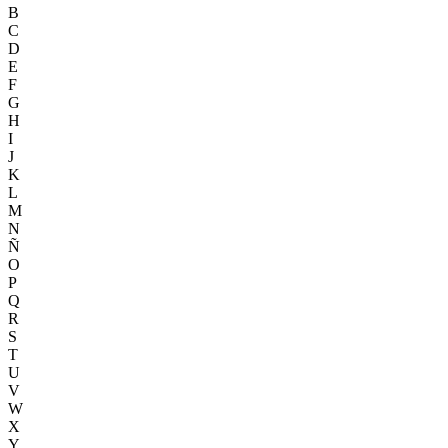
B
C
D
E
F
G
H
I
J
K
L
M
N
Ñ
O
P
Q
R
S
T
U
V
W
X
Y