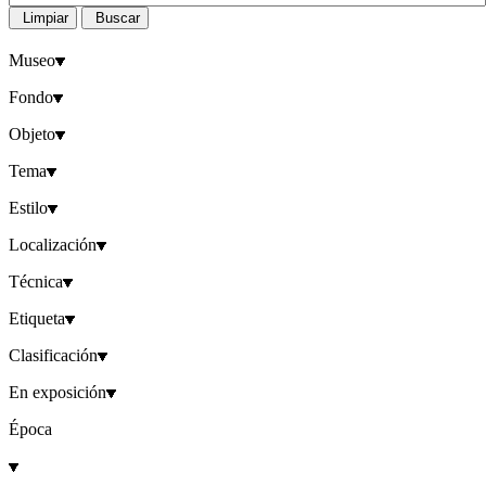
Limpiar
Buscar
Museo
Fondo
Objeto
Tema
Estilo
Localización
Técnica
Etiqueta
Clasificación
En exposición
Época