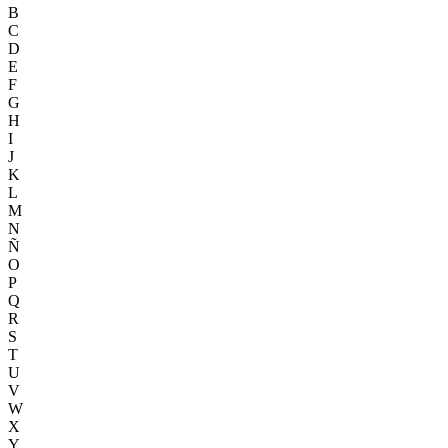
B
C
D
E
F
G
H
I
J
K
L
M
N
Ñ
O
P
Q
R
S
T
U
V
W
X
Y