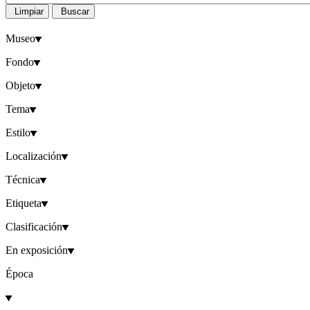
Limpiar
Buscar
Museo
Fondo
Objeto
Tema
Estilo
Localización
Técnica
Etiqueta
Clasificación
En exposición
Época