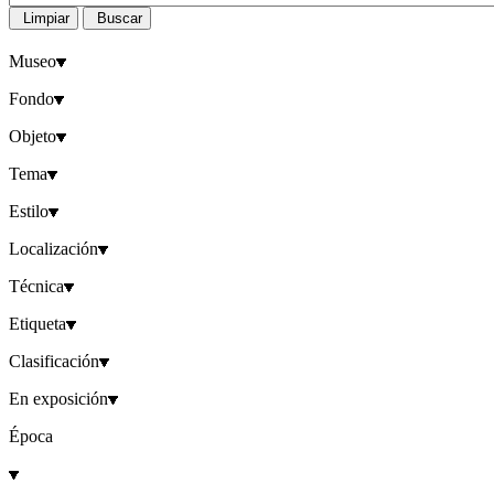
Limpiar
Buscar
Museo
Fondo
Objeto
Tema
Estilo
Localización
Técnica
Etiqueta
Clasificación
En exposición
Época