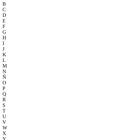
B
C
D
E
F
G
H
I
J
K
L
M
N
Ñ
O
P
Q
R
S
T
U
V
W
X
Y