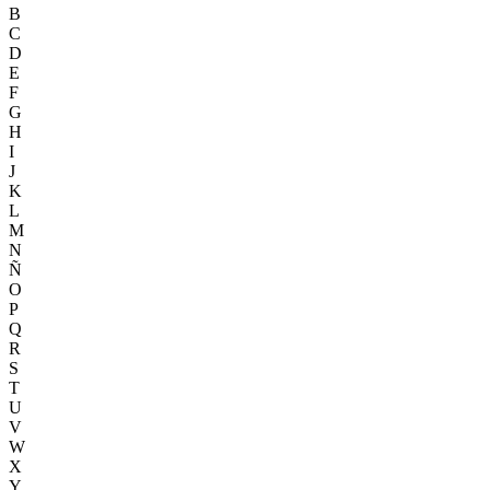
B
C
D
E
F
G
H
I
J
K
L
M
N
Ñ
O
P
Q
R
S
T
U
V
W
X
Y