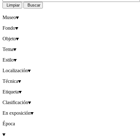
Limpiar
Buscar
Museo
Fondo
Objeto
Tema
Estilo
Localización
Técnica
Etiqueta
Clasificación
En exposición
Época