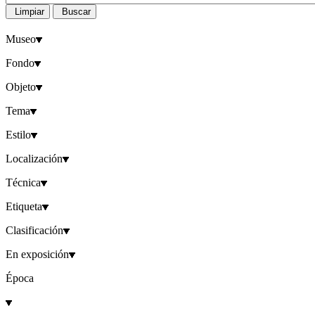
Limpiar
Buscar
Museo
Fondo
Objeto
Tema
Estilo
Localización
Técnica
Etiqueta
Clasificación
En exposición
Época