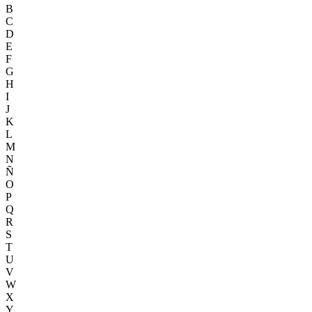
B
C
D
E
F
G
H
I
J
K
L
M
N
Ñ
O
P
Q
R
S
T
U
V
W
X
Y