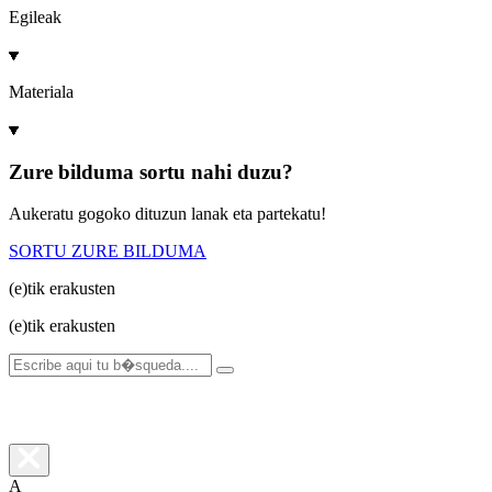
Egileak
Materiala
Zure bilduma sortu nahi duzu?
Aukeratu gogoko dituzun lanak eta partekatu!
SORTU ZURE BILDUMA
(e)tik
erakusten
(e)tik
erakusten
A