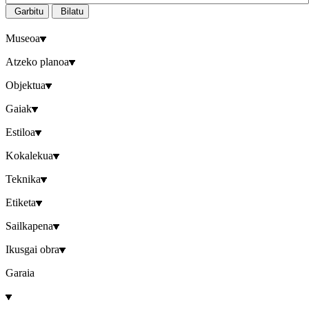
Garbitu
Bilatu
Museoa
Atzeko planoa
Objektua
Gaiak
Estiloa
Kokalekua
Teknika
Etiketa
Sailkapena
Ikusgai obra
Garaia