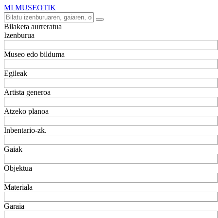
MI MUSEOTIK
Bilaketa aurreratua
Izenburua
Museo edo bilduma
Egileak
Artista generoa
Atzeko planoa
Inbentario-zk.
Gaiak
Objektua
Materiala
Garaia