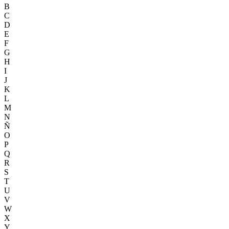
B
C
D
E
F
G
H
I
J
K
L
M
N
Ñ
O
P
Q
R
S
T
U
V
W
X
Y