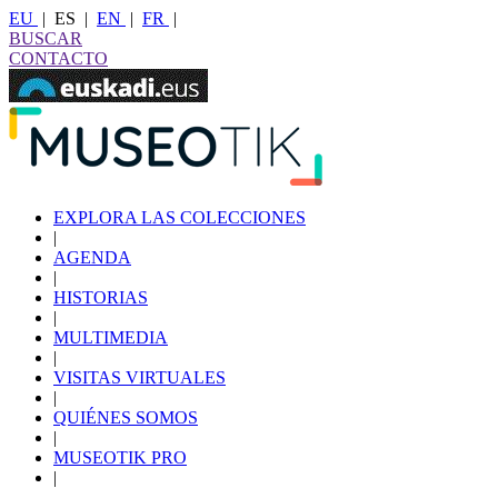
EU
|
ES
|
EN
|
FR
|
BUSCAR
CONTACTO
EXPLORA LAS COLECCIONES
|
AGENDA
|
HISTORIAS
|
MULTIMEDIA
|
VISITAS VIRTUALES
|
QUIÉNES SOMOS
|
MUSEOTIK PRO
|