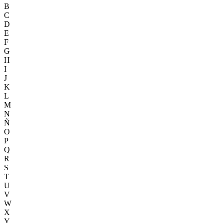
B
C
D
E
F
G
H
I
J
K
L
M
N
Ñ
O
P
Q
R
S
T
U
V
W
X
Y