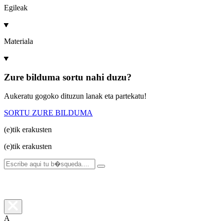
Egileak
Materiala
Zure bilduma sortu nahi duzu?
Aukeratu gogoko dituzun lanak eta partekatu!
SORTU ZURE BILDUMA
(e)tik
erakusten
(e)tik
erakusten
A