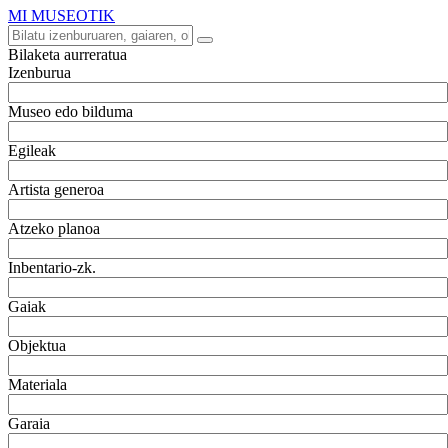
MI MUSEOTIK
Bilaketa aurreratua
Izenburua
Museo edo bilduma
Egileak
Artista generoa
Atzeko planoa
Inbentario-zk.
Gaiak
Objektua
Materiala
Garaia