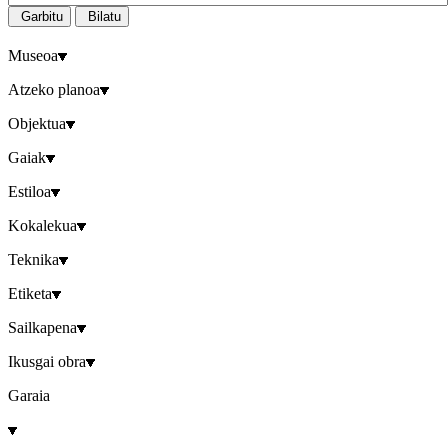
Garbitu
Bilatu
Museoa
Atzeko planoa
Objektua
Gaiak
Estiloa
Kokalekua
Teknika
Etiketa
Sailkapena
Ikusgai obra
Garaia