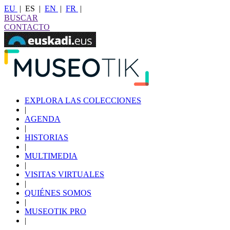
EU
|
ES
|
EN
|
FR
|
BUSCAR
CONTACTO
EXPLORA LAS COLECCIONES
|
AGENDA
|
HISTORIAS
|
MULTIMEDIA
|
VISITAS VIRTUALES
|
QUIÉNES SOMOS
|
MUSEOTIK PRO
|