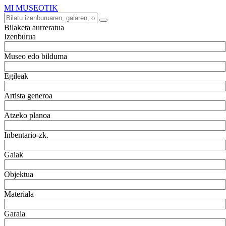
MI MUSEOTIK
Bilaketa aurreratua
Izenburua
Museo edo bilduma
Egileak
Artista generoa
Atzeko planoa
Inbentario-zk.
Gaiak
Objektua
Materiala
Garaia