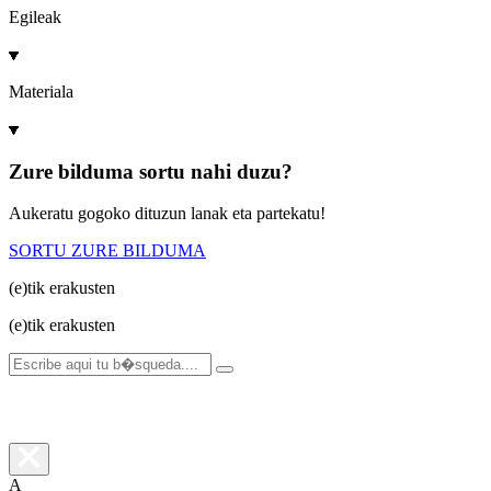
Egileak
Materiala
Zure bilduma sortu nahi duzu?
Aukeratu gogoko dituzun lanak eta partekatu!
SORTU ZURE BILDUMA
(e)tik
erakusten
(e)tik
erakusten
A