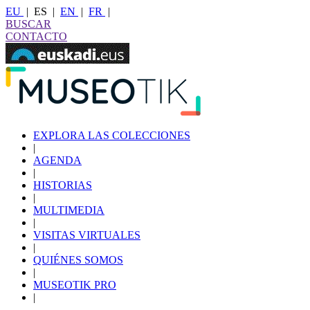
EU
|
ES
|
EN
|
FR
|
BUSCAR
CONTACTO
EXPLORA LAS COLECCIONES
|
AGENDA
|
HISTORIAS
|
MULTIMEDIA
|
VISITAS VIRTUALES
|
QUIÉNES SOMOS
|
MUSEOTIK PRO
|