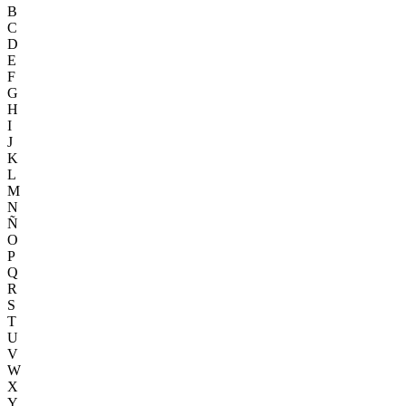
B
C
D
E
F
G
H
I
J
K
L
M
N
Ñ
O
P
Q
R
S
T
U
V
W
X
Y