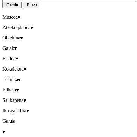
Garbitu
Bilatu
Museoa
Atzeko planoa
Objektua
Gaiak
Estiloa
Kokalekua
Teknika
Etiketa
Sailkapena
Ikusgai obra
Garaia