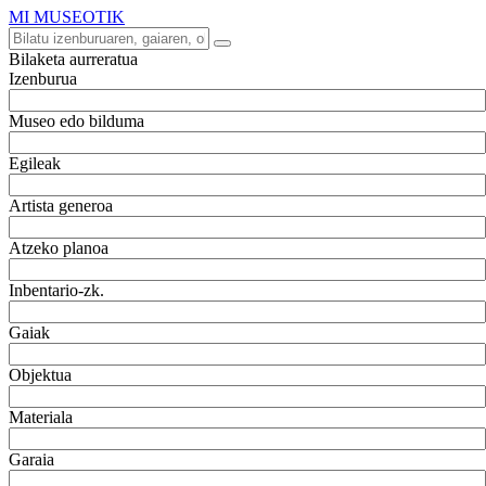
MI MUSEOTIK
Bilaketa aurreratua
Izenburua
Museo edo bilduma
Egileak
Artista generoa
Atzeko planoa
Inbentario-zk.
Gaiak
Objektua
Materiala
Garaia