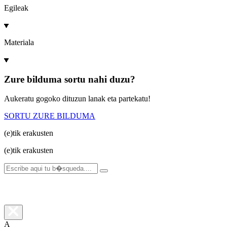
Egileak
Materiala
Zure bilduma sortu nahi duzu?
Aukeratu gogoko dituzun lanak eta partekatu!
SORTU ZURE BILDUMA
(e)tik
erakusten
(e)tik
erakusten
A