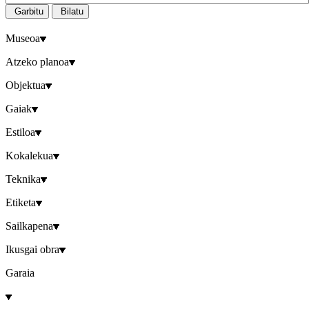
Garbitu
Bilatu
Museoa
Atzeko planoa
Objektua
Gaiak
Estiloa
Kokalekua
Teknika
Etiketa
Sailkapena
Ikusgai obra
Garaia