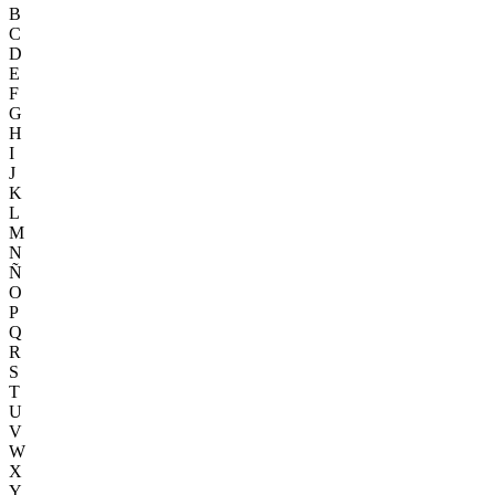
B
C
D
E
F
G
H
I
J
K
L
M
N
Ñ
O
P
Q
R
S
T
U
V
W
X
Y