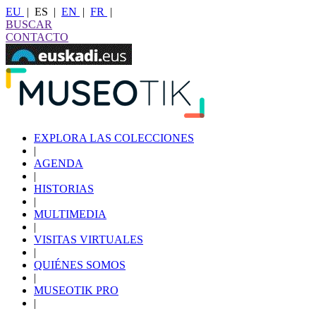
EU
|
ES
|
EN
|
FR
|
BUSCAR
CONTACTO
EXPLORA LAS COLECCIONES
|
AGENDA
|
HISTORIAS
|
MULTIMEDIA
|
VISITAS VIRTUALES
|
QUIÉNES SOMOS
|
MUSEOTIK PRO
|