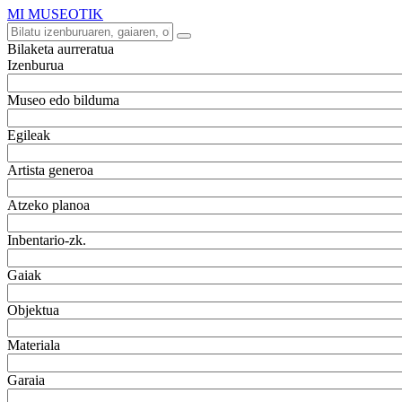
MI MUSEOTIK
Bilaketa aurreratua
Izenburua
Museo edo bilduma
Egileak
Artista generoa
Atzeko planoa
Inbentario-zk.
Gaiak
Objektua
Materiala
Garaia