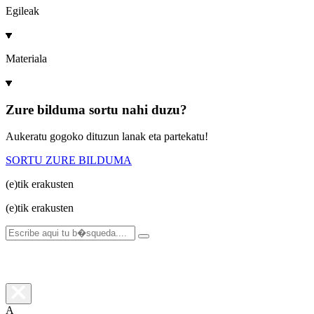
Egileak
Materiala
Zure bilduma sortu nahi duzu?
Aukeratu gogoko dituzun lanak eta partekatu!
SORTU ZURE BILDUMA
(e)tik
erakusten
(e)tik
erakusten
A