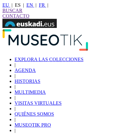
EU
|
ES
|
EN
|
FR
|
BUSCAR
CONTACTO
EXPLORA LAS COLECCIONES
|
AGENDA
|
HISTORIAS
|
MULTIMEDIA
|
VISITAS VIRTUALES
|
QUIÉNES SOMOS
|
MUSEOTIK PRO
|