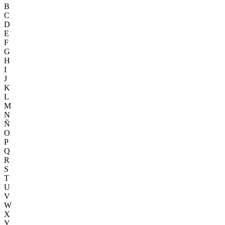
B
C
D
E
F
G
H
I
J
K
L
M
N
Ñ
O
P
Q
R
S
T
U
V
W
X
Y