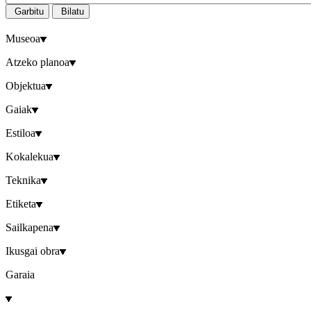
Garbitu
Bilatu
Museoa
Atzeko planoa
Objektua
Gaiak
Estiloa
Kokalekua
Teknika
Etiketa
Sailkapena
Ikusgai obra
Garaia