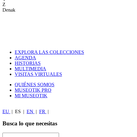
Z
Denak
EXPLORA LAS COLECCIONES
AGENDA
HISTORIAS
MULTIMEDIA
VISITAS VIRTUALES
QUIÉNES SOMOS
MUSEOTIK PRO
MI MUSEOTIK
EU
|
ES
|
EN
|
FR
|
Busca lo que necesitas