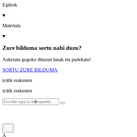
Egileak
Materiala
Zure bilduma sortu nahi duzu?
Aukeratu gogoko dituzun lanak eta partekatu!
SORTU ZURE BILDUMA
(e)tik
erakusten
(e)tik
erakusten
A