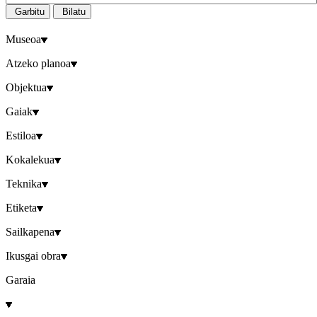
Garbitu
Bilatu
Museoa
Atzeko planoa
Objektua
Gaiak
Estiloa
Kokalekua
Teknika
Etiketa
Sailkapena
Ikusgai obra
Garaia