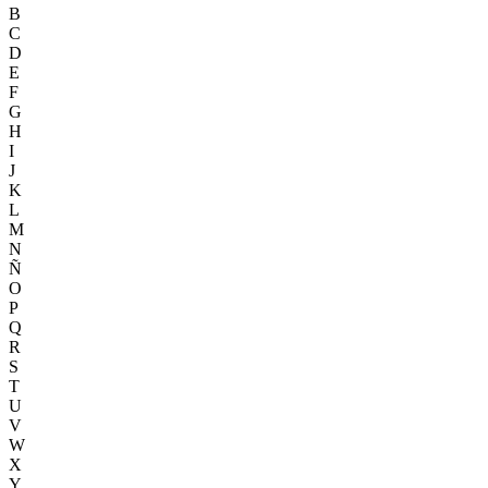
B
C
D
E
F
G
H
I
J
K
L
M
N
Ñ
O
P
Q
R
S
T
U
V
W
X
Y