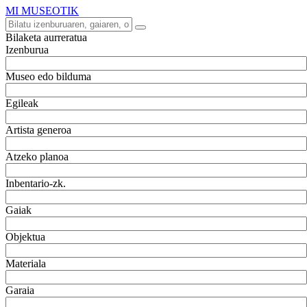
MI MUSEOTIK
Bilaketa aurreratua
Izenburua
Museo edo bilduma
Egileak
Artista generoa
Atzeko planoa
Inbentario-zk.
Gaiak
Objektua
Materiala
Garaia