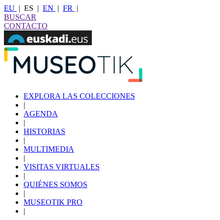
EU
|
ES
|
EN
|
FR
|
BUSCAR
CONTACTO
EXPLORA LAS COLECCIONES
|
AGENDA
|
HISTORIAS
|
MULTIMEDIA
|
VISITAS VIRTUALES
|
QUIÉNES SOMOS
|
MUSEOTIK PRO
|