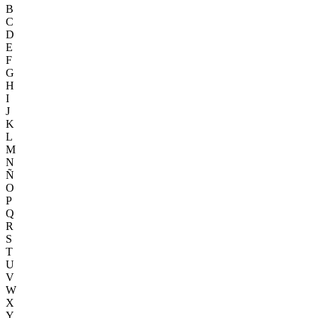
B
C
D
E
F
G
H
I
J
K
L
M
N
Ñ
O
P
Q
R
S
T
U
V
W
X
Y