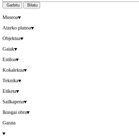
Garbitu
Bilatu
Museoa
Atzeko planoa
Objektua
Gaiak
Estiloa
Kokalekua
Teknika
Etiketa
Sailkapena
Ikusgai obra
Garaia