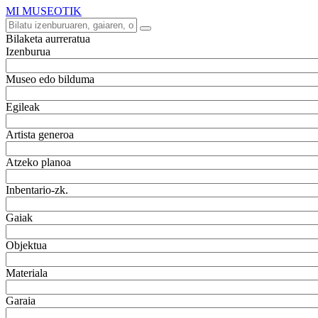
MI MUSEOTIK
Bilaketa aurreratua
Izenburua
Museo edo bilduma
Egileak
Artista generoa
Atzeko planoa
Inbentario-zk.
Gaiak
Objektua
Materiala
Garaia