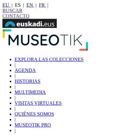
EU
|
ES
|
EN
|
FR
|
BUSCAR
CONTACTO
EXPLORA LAS COLECCIONES
|
AGENDA
|
HISTORIAS
|
MULTIMEDIA
|
VISITAS VIRTUALES
|
QUIÉNES SOMOS
|
MUSEOTIK PRO
|