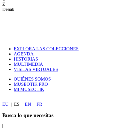
Z
Denak
EXPLORA LAS COLECCIONES
AGENDA
HISTORIAS
MULTIMEDIA
VISITAS VIRTUALES
QUIÉNES SOMOS
MUSEOTIK PRO
MI MUSEOTIK
EU
|
ES
|
EN
|
FR
|
Busca lo que necesitas