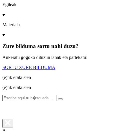
Egileak
Materiala
Zure bilduma sortu nahi duzu?
Aukeratu gogoko dituzun lanak eta partekatu!
SORTU ZURE BILDUMA
(e)tik
erakusten
(e)tik
erakusten
A