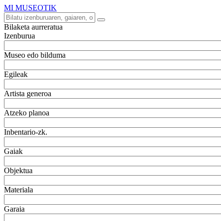
MI MUSEOTIK
Bilaketa aurreratua
Izenburua
Museo edo bilduma
Egileak
Artista generoa
Atzeko planoa
Inbentario-zk.
Gaiak
Objektua
Materiala
Garaia