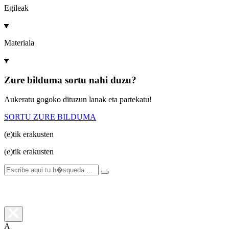
Egileak
Materiala
Zure bilduma sortu nahi duzu?
Aukeratu gogoko dituzun lanak eta partekatu!
SORTU ZURE BILDUMA
(e)tik
erakusten
(e)tik
erakusten
A