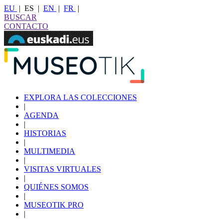
EU
|
ES
|
EN
|
FR
|
BUSCAR
CONTACTO
EXPLORA LAS COLECCIONES
|
AGENDA
|
HISTORIAS
|
MULTIMEDIA
|
VISITAS VIRTUALES
|
QUIÉNES SOMOS
|
MUSEOTIK PRO
|