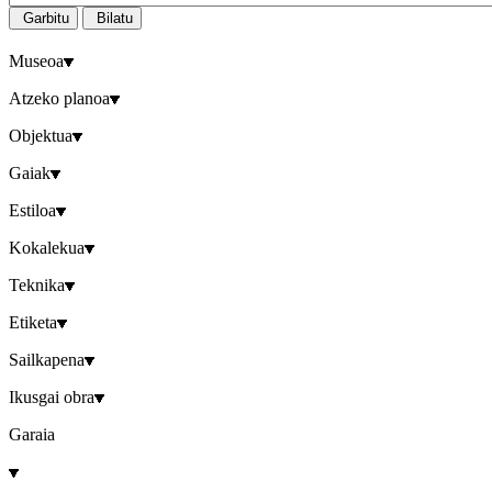
Garbitu
Bilatu
Museoa
Atzeko planoa
Objektua
Gaiak
Estiloa
Kokalekua
Teknika
Etiketa
Sailkapena
Ikusgai obra
Garaia