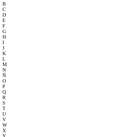
B
C
D
E
F
G
H
I
J
K
L
M
N
Ñ
O
P
Q
R
S
T
U
V
W
X
Y