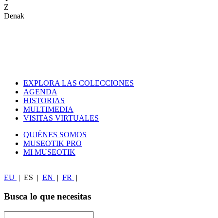
Z
Denak
EXPLORA LAS COLECCIONES
AGENDA
HISTORIAS
MULTIMEDIA
VISITAS VIRTUALES
QUIÉNES SOMOS
MUSEOTIK PRO
MI MUSEOTIK
EU
|
ES
|
EN
|
FR
|
Busca lo que necesitas