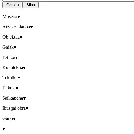
Garbitu
Bilatu
Museoa
Atzeko planoa
Objektua
Gaiak
Estiloa
Kokalekua
Teknika
Etiketa
Sailkapena
Ikusgai obra
Garaia