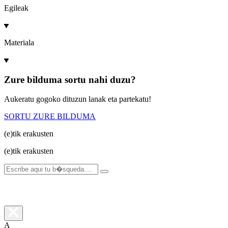
Egileak
Materiala
Zure bilduma sortu nahi duzu?
Aukeratu gogoko dituzun lanak eta partekatu!
SORTU ZURE BILDUMA
(e)tik
erakusten
(e)tik
erakusten
A