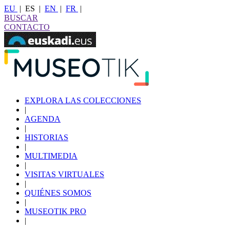
EU
|
ES
|
EN
|
FR
|
BUSCAR
CONTACTO
EXPLORA LAS COLECCIONES
|
AGENDA
|
HISTORIAS
|
MULTIMEDIA
|
VISITAS VIRTUALES
|
QUIÉNES SOMOS
|
MUSEOTIK PRO
|