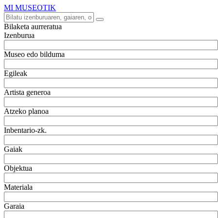
MI MUSEOTIK
Bilaketa aurreratua
Izenburua
Museo edo bilduma
Egileak
Artista generoa
Atzeko planoa
Inbentario-zk.
Gaiak
Objektua
Materiala
Garaia