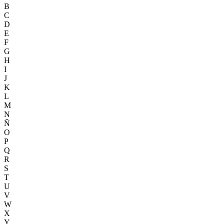
B
C
D
E
F
G
H
I
J
K
L
M
N
Ñ
O
P
Q
R
S
T
U
V
W
X
Y