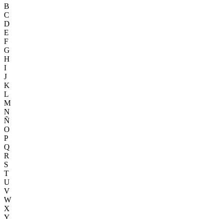
B
C
D
E
F
G
H
I
J
K
L
M
N
Ñ
O
P
Q
R
S
T
U
V
W
X
Y