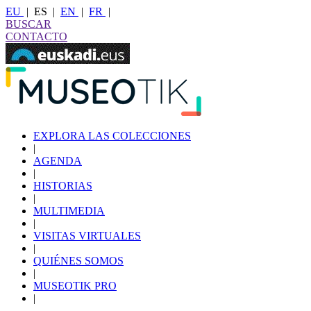
EU
|
ES
|
EN
|
FR
|
BUSCAR
CONTACTO
EXPLORA LAS COLECCIONES
|
AGENDA
|
HISTORIAS
|
MULTIMEDIA
|
VISITAS VIRTUALES
|
QUIÉNES SOMOS
|
MUSEOTIK PRO
|