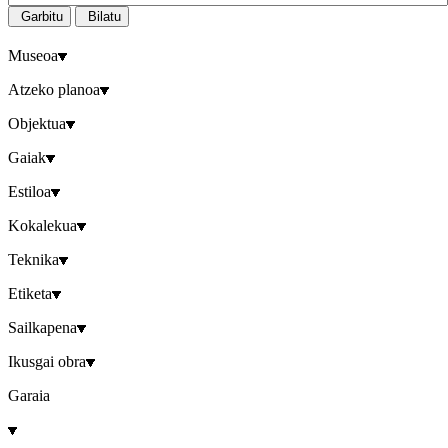
Garbitu
Bilatu
Museoa
Atzeko planoa
Objektua
Gaiak
Estiloa
Kokalekua
Teknika
Etiketa
Sailkapena
Ikusgai obra
Garaia