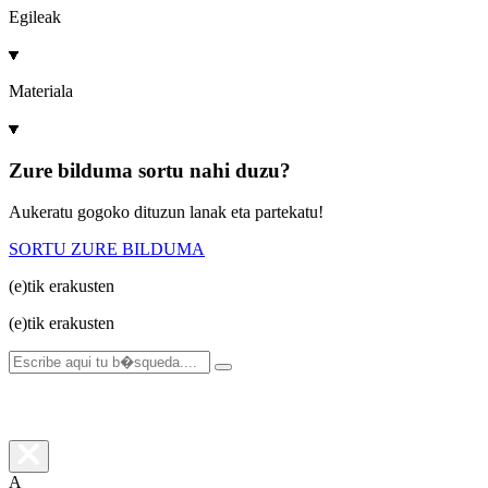
Egileak
Materiala
Zure bilduma sortu nahi duzu?
Aukeratu gogoko dituzun lanak eta partekatu!
SORTU ZURE BILDUMA
(e)tik
erakusten
(e)tik
erakusten
A