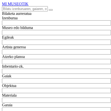
MI MUSEOTIK
Bilaketa aurreratua
Izenburua
Museo edo bilduma
Egileak
Artista generoa
Atzeko planoa
Inbentario-zk.
Gaiak
Objektua
Materiala
Garaia