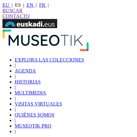
EU
|
ES
|
EN
|
FR
|
BUSCAR
CONTACTO
EXPLORA LAS COLECCIONES
|
AGENDA
|
HISTORIAS
|
MULTIMEDIA
|
VISITAS VIRTUALES
|
QUIÉNES SOMOS
|
MUSEOTIK PRO
|