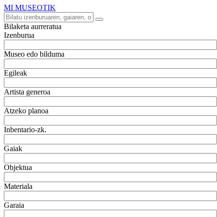
MI MUSEOTIK
Bilaketa aurreratua
Izenburua
Museo edo bilduma
Egileak
Artista generoa
Atzeko planoa
Inbentario-zk.
Gaiak
Objektua
Materiala
Garaia