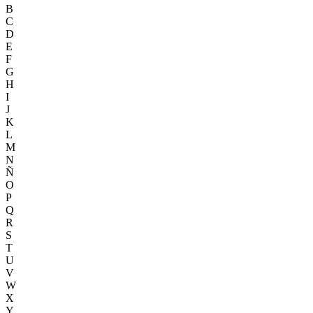
B
C
D
E
F
G
H
I
J
K
L
M
N
Ñ
O
P
Q
R
S
T
U
V
W
X
Y