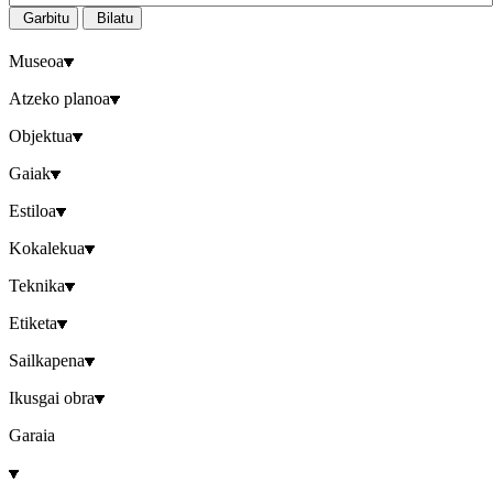
Garbitu
Bilatu
Museoa
Atzeko planoa
Objektua
Gaiak
Estiloa
Kokalekua
Teknika
Etiketa
Sailkapena
Ikusgai obra
Garaia