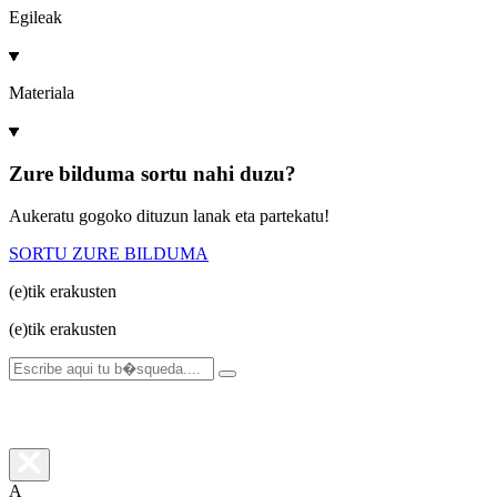
Egileak
Materiala
Zure bilduma sortu nahi duzu?
Aukeratu gogoko dituzun lanak eta partekatu!
SORTU ZURE BILDUMA
(e)tik
erakusten
(e)tik
erakusten
A