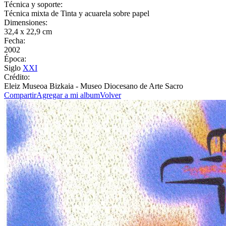
Técnica y soporte:
Técnica mixta de Tinta y acuarela sobre papel
Dimensiones:
32,4 x 22,9 cm
Fecha:
2002
Época:
Siglo
XXI
Crédito:
Eleiz Museoa Bizkaia - Museo Diocesano de Arte Sacro
Compartir
Agregar a mi album
Volver