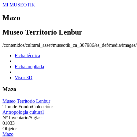
MI MUSEOTIK
Mazo
Museo Territorio Lenbur
/contenidos/cultural_asset/museotik_ca_307986/es_def/media/image
Ficha técnica
|
Ficha ampliada
|
Visor 3D
Mazo
Museo Territorio Lenbur
Tipo de Fondo/Colección:
Antropología cultural
Nº Inventario/Siglas:
01033
Objeto:
Mazo