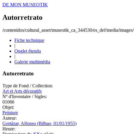
DE MON MUSEOTIK
Autorretrato
/contenidos/cultural_asset/museotik_ca_344530/es_def/media/image
Fiche technique
|
Onglet étendu
|
Galerie multimédia
Autorretrato
Type de Fond / Collection:
Art et Arts décoratifs
Nº d'Inventaire / Sigles:
01066
Objet:
Peinture
Auteur:
Gortázar, Alfonso (Bilbao, 01/01/1955)
Heure: