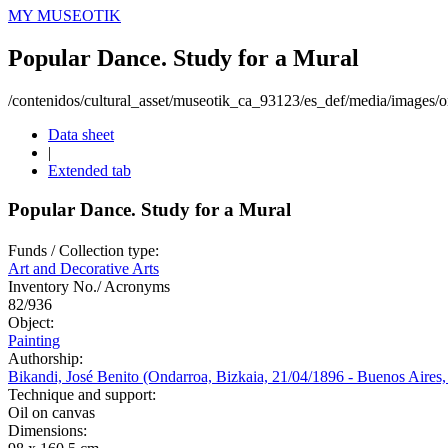
MY MUSEOTIK
Popular Dance. Study for a Mural
/contenidos/cultural_asset/museotik_ca_93123/es_def/media/images/or
Data sheet
|
Extended tab
Popular Dance. Study for a Mural
Funds / Collection type:
Art and Decorative Arts
Inventory No./ Acronyms
82/936
Object:
Painting
Authorship:
Bikandi, José Benito (Ondarroa, Bizkaia, 21/04/1896 - Buenos Aires
Technique and support:
Oil on canvas
Dimensions: