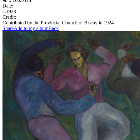
98 x 160.5 cm
Date:
c.1923
Credit:
Contributed by the Provincial Council of Biscay in 1924
Share
Add to my album
Back