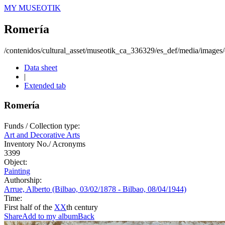
MY MUSEOTIK
Romería
/contenidos/cultural_asset/museotik_ca_336329/es_def/media/images/o
Data sheet
|
Extended tab
Romería
Funds / Collection type:
Art and Decorative Arts
Inventory No./ Acronyms
3399
Object:
Painting
Authorship:
Arrue, Alberto (Bilbao, 03/02/1878 - Bilbao, 08/04/1944)
Time:
First half of the
XX
th century
Share
Add to my album
Back