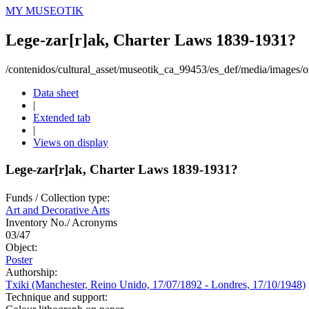
MY MUSEOTIK
Lege-zar[r]ak, Charter Laws 1839-1931?
/contenidos/cultural_asset/museotik_ca_99453/es_def/media/images/or
Data sheet
|
Extended tab
|
Views on display
Lege-zar[r]ak, Charter Laws 1839-1931?
Funds / Collection type:
Art and Decorative Arts
Inventory No./ Acronyms
03/47
Object:
Poster
Authorship:
Txiki (Manchester, Reino Unido, 17/07/1892 - Londres, 17/10/1948)
Technique and support: