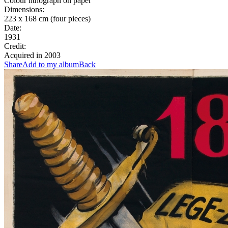
Colour lithograph on paper
Dimensions:
223 x 168 cm (four pieces)
Date:
1931
Credit:
Acquired in 2003
Share
Add to my album
Back