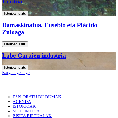
Erritoa
Istorioan sartu
Damaskinatua. Eusebio eta Plácido
Zuloaga
Istorioan sartu
Labe Garaien industria
Istorioan sartu
Kargatu gehiago
ESPLORATU BILDUMAK
AGENDA
ISTORIOAK
MULTIMEDIA
BISITA BIRTUALAK