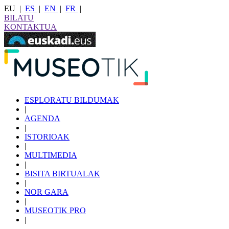
EU
|
ES
|
EN
|
FR
|
BILATU
KONTAKTUA
ESPLORATU BILDUMAK
|
AGENDA
|
ISTORIOAK
|
MULTIMEDIA
|
BISITA BIRTUALAK
|
NOR GARA
|
MUSEOTIK PRO
|