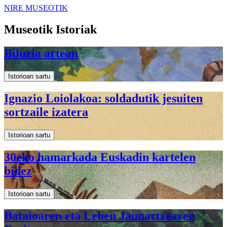
NIRE MUSEOTIK
Museotik Istoriak
Biluzia artean
Istorioan sartu
Ignazio Loiolakoa: soldadutik jesuiten
sortzaile izatera
Istorioan sartu
30eko hamarkada Euskadin kartelen
bidez
Istorioan sartu
Bataioaren eta Lehen Jaunartzearen