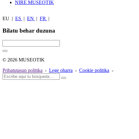
NIRE MUSEOTIK
EU
|
ES
|
EN
|
FR
|
Bilatu behar duzuna
© 2026 MUSEOTIK
Pribatutasun politika
-
Lege oharra
-
Cookie politika
-