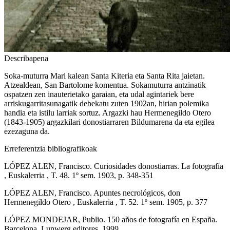
Describapena
Soka-muturra Mari kalean Santa Kiteria eta Santa Rita jaietan.
Atzealdean, San Bartolome komentua. Sokamuturra antzinatik
ospatzen zen inauterietako garaian, eta udal agintariek bere
arriskugarritasunagatik debekatu zuten 1902an, hirian polemika
handia eta istilu larriak sortuz. Argazki hau Hermenegildo Otero
(1843-1905) argazkilari donostiarraren Bildumarena da eta egilea
ezezaguna da.
Erreferentzia bibliografikoak
LÓPEZ ALEN, Francisco. Curiosidades donostiarras. La fotografía
, Euskalerria , T. 48. 1º sem. 1903, p. 348-351
LÓPEZ ALEN, Francisco. Apuntes necrológicos, don
Hermenegildo Otero , Euskalerria , T. 52. 1º sem. 1905, p. 377
LÓPEZ MONDEJAR, Publio. 150 años de fotografía en España.
Barcelona, Lunwerg editores, 1999.