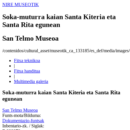
NIRE MUSEOTIK
Soka-muturra kaian Santa Kiteria eta
Santa Rita egunean
San Telmo Museoa
/contenidos/cultural_asset/museotik_ca_133185/es_def/media/image
Fitxa teknikoa
|
Fitxa handitua
|
Multimedia galeria
Soka-muturra kaian Santa Kiteria eta Santa Rita
egunean
San Telmo Museoa
Funts-mota/Bilduma:
Dokumentazio-funtsak
Inbentario-zk. / Siglak: