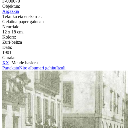
F-000070
Objektua:
Argazkia
Teknika eta euskarria:
Gelatina paper gainean
Neurriak:
12 x 18 cm.
Kolore:
Zuri-beltza
Data:
1901
Garaia:
XX
. Mende hasiera
Partekatu
Nire albumari gehitu
Itzuli