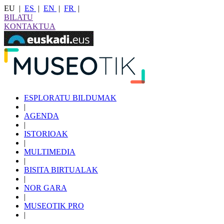
EU
|
ES
|
EN
|
FR
|
BILATU
KONTAKTUA
ESPLORATU BILDUMAK
|
AGENDA
|
ISTORIOAK
|
MULTIMEDIA
|
BISITA BIRTUALAK
|
NOR GARA
|
MUSEOTIK PRO
|