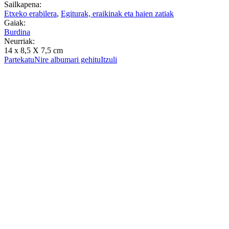
Sailkapena:
Etxeko erabilera
,
Egiturak, eraikinak eta haien zatiak
Gaiak:
Burdina
Neurriak:
14 x 8,5 X 7,5 cm
Partekatu
Nire albumari gehitu
Itzuli