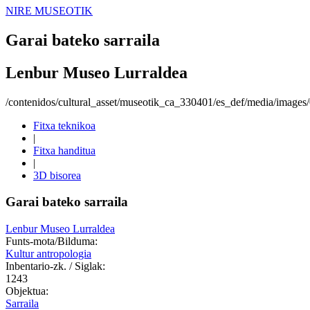
NIRE MUSEOTIK
Garai bateko sarraila
Lenbur Museo Lurraldea
/contenidos/cultural_asset/museotik_ca_330401/es_def/media/images
Fitxa teknikoa
|
Fitxa handitua
|
3D bisorea
Garai bateko sarraila
Lenbur Museo Lurraldea
Funts-mota/Bilduma:
Kultur antropologia
Inbentario-zk. / Siglak:
1243
Objektua:
Sarraila