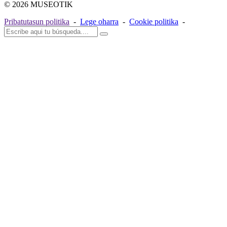
© 2026 MUSEOTIK
Pribatutasun politika
-
Lege oharra
-
Cookie politika
-