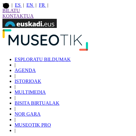
EU
|
ES
|
EN
|
FR
|
BILATU
KONTAKTUA
ESPLORATU BILDUMAK
|
AGENDA
|
ISTORIOAK
|
MULTIMEDIA
|
BISITA BIRTUALAK
|
NOR GARA
|
MUSEOTIK PRO
|