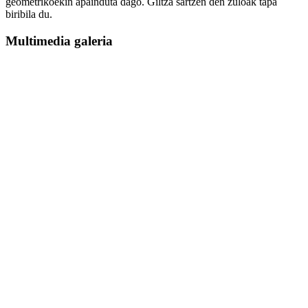
geometrikoekin apainduta dago. Giltza sartzen den zuloak tapa
biribila du.
Multimedia galeria