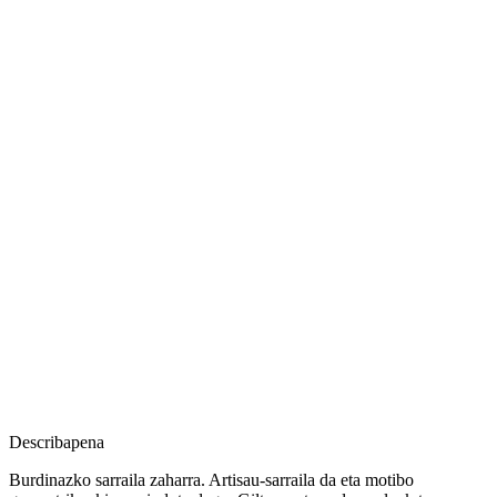
Describapena
Burdinazko sarraila zaharra. Artisau-sarraila da eta motibo