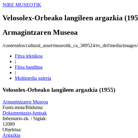
NIRE MUSEOTIK
Velosolex-Orbeako langileen argazkia (195
Armagintzaren Museoa
/contenidos/cultural_asset/museotik_ca_389524/es_def/media/images
Fitxa teknikoa
|
Fitxa handitua
|
Multimedia galeria
Velosolex-Orbeako langileen argazkia (1955)
Armagintzaren Museoa
Funts-mota/Bilduma:
Dokumentazio-funtsak
Inbentario-zk. / Siglak:
12089
Objektua:
Argazkia