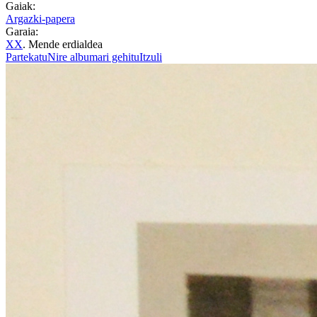
Gaiak:
Argazki-papera
Garaia:
XX
. Mende erdialdea
Partekatu
Nire albumari gehitu
Itzuli