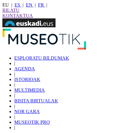
EU
|
ES
|
EN
|
FR
|
BILATU
KONTAKTUA
ESPLORATU BILDUMAK
|
AGENDA
|
ISTORIOAK
|
MULTIMEDIA
|
BISITA BIRTUALAK
|
NOR GARA
|
MUSEOTIK PRO
|