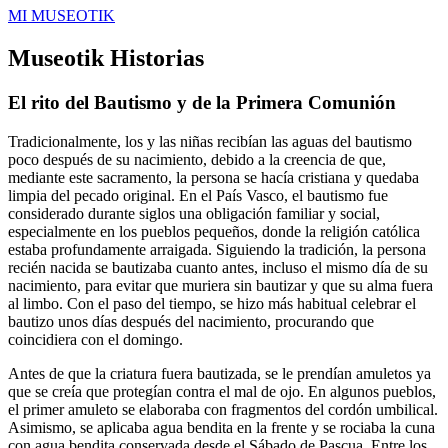
MI MUSEOTIK
Museotik Historias
El rito del Bautismo y de la Primera Comunión
Tradicionalmente, los y las niñas recibían las aguas del bautismo
poco después de su nacimiento, debido a la creencia de que,
mediante este sacramento, la persona se hacía cristiana y quedaba
limpia del pecado original. En el País Vasco, el bautismo fue
considerado durante siglos una obligación familiar y social,
especialmente en los pueblos pequeños, donde la religión católica
estaba profundamente arraigada. Siguiendo la tradición, la persona
recién nacida se bautizaba cuanto antes, incluso el mismo día de su
nacimiento, para evitar que muriera sin bautizar y que su alma fuera
al limbo. Con el paso del tiempo, se hizo más habitual celebrar el
bautizo unos días después del nacimiento, procurando que
coincidiera con el domingo.
Antes de que la criatura fuera bautizada, se le prendían amuletos ya
que se creía que protegían contra el mal de ojo. En algunos pueblos,
el primer amuleto se elaboraba con fragmentos del cordón umbilical.
Asimismo, se aplicaba agua bendita en la frente y se rociaba la cuna
con agua bendita conservada desde el Sábado de Pascua. Entre los