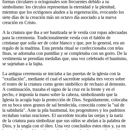
formas circulares u octogonales son frecuentes debido a su
simbolismo: los círculos representan la eternidad y la plenitud,
mientras que los octógonos aluden a la regeneración, evocando los
siete días de la creación más un octavo día asociado a la nueva
creación en Cristo.
A la criatura que iba a ser bautizada se le vestía con ropas adecuadas
para la ceremonia. Tradicionalmente vestía con el faldón de
cristianar que solía ser de color blanco y que, por lo general, era un
regalo de la madrina. Esta prenda ritual se confeccionaba con telas
finas, se adornaba con puntillas y se completaba con un gorro. De la
vestimenta se prendían medallas que, una vez celebrado el bautismo,
se sujetaban a la fajita.
La antigua ceremonia se iniciaba a las puertas de la iglesia con la
"exuflación", mediante el cual el sacerdote soplaba tres veces sobre
el rostro de la criatura como gesto simbólico de rechazo al demonio.
A continuación, trazaba el signo de la cruz en la frente y en el
pecho, e imponía la mano sobre la cabeza, simbolizando que la
Iglesia la acogía bajo la protección de Dios. Seguidamente, colocaba
en su boca unos granos de sal bendecida, conocida como la "sal de
la sabiduría". Ante la pila bautismal, los progenitores y los padrinos
recitaban varias oraciones. El sacerdote tocaba las orejas y la nariz
de la criatura para simbolizar que sus oídos se abrían a la palabra de
Dios, y la ungía con el óleo. Una vez concluidos estos ritos y, ya en