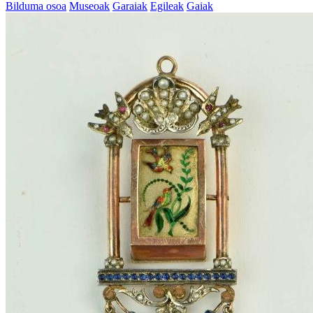
Bilduma osoa
Museoak
Garaiak
Egileak
Gaiak