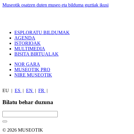
Museotik osatzen duten museo eta bilduma guztiak ikusi
ESPLORATU BILDUMAK
AGENDA
ISTORIOAK
MULTIMEDIA
BISITA BIRTUALAK
NOR GARA
MUSEOTIK PRO
NIRE MUSEOTIK
EU
|
ES
|
EN
|
FR
|
Bilatu behar duzuna
© 2026 MUSEOTIK