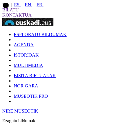
EU
|
ES
|
EN
|
FR
|
BILATU
KONTAKTUA
ESPLORATU BILDUMAK
|
AGENDA
|
ISTORIOAK
|
MULTIMEDIA
|
BISITA BIRTUALAK
|
NOR GARA
|
MUSEOTIK PRO
|
NIRE MUSEOTIK
Ezagutu bildumak