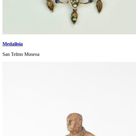
Medailoia
San Telmo Museoa