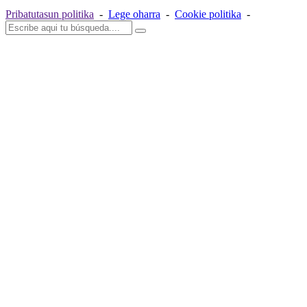
Pribatutasun politika
-
Lege oharra
-
Cookie politika
-