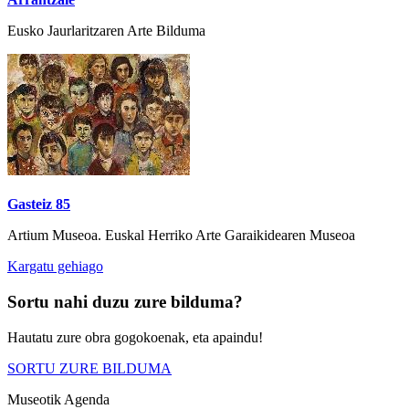
Eusko Jaurlaritzaren Arte Bilduma
Gasteiz 85
Artium Museoa. Euskal Herriko Arte Garaikidearen Museoa
Kargatu gehiago
Sortu nahi duzu zure bilduma?
Hautatu zure obra gogokoenak, eta apaindu!
SORTU ZURE BILDUMA
Museotik Agenda