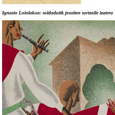
Ignazio Loiolakoa: soldadutik jesuiten sortzaile izatera