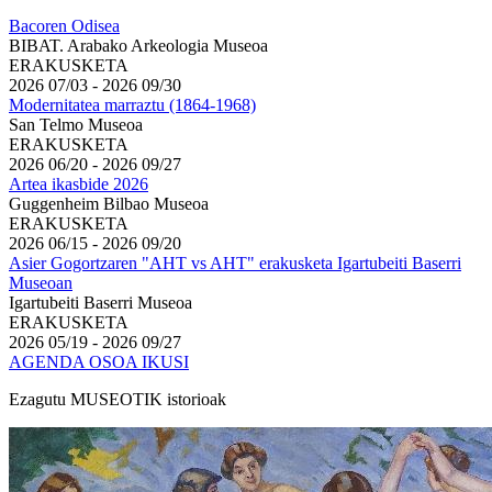
Bacoren Odisea
BIBAT. Arabako Arkeologia Museoa
ERAKUSKETA
2026
07/03 -
2026
09/30
Modernitatea marraztu (1864-1968)
San Telmo Museoa
ERAKUSKETA
2026
06/20 -
2026
09/27
Artea ikasbide 2026
Guggenheim Bilbao Museoa
ERAKUSKETA
2026
06/15 -
2026
09/20
Asier Gogortzaren "AHT vs AHT" erakusketa Igartubeiti Baserri
Museoan
Igartubeiti Baserri Museoa
ERAKUSKETA
2026
05/19 -
2026
09/27
AGENDA OSOA IKUSI
Ezagutu MUSEOTIK istorioak