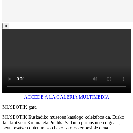
×
ACCEDE A LA GALERIA MULTIMEDIA
MUSEOTIK gara
MUSEOTIK Euskadiko museoen katalogo kolektiboa da, Eusko
Jaurlaritzako Kultura eta Politika Sailaren proposamen digitala,
berau osatzen duten museo bakoitzari esker posible dena.