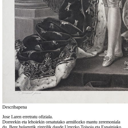
Describapena
Jose I.aren erretratu ofiziala.
Dorreekin eta lehoiekin ornatutako armiñozko mantu zeremoniala
du. Bere bularretik zintzilik daude Urrezko Toisoia eta Espainiako