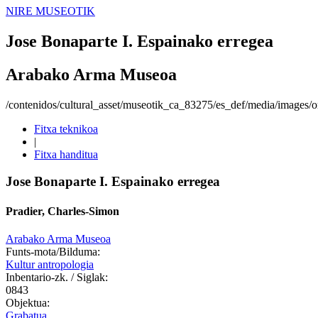
NIRE MUSEOTIK
Jose Bonaparte I. Espainako erregea
Arabako Arma Museoa
/contenidos/cultural_asset/museotik_ca_83275/es_def/media/images/or
Fitxa teknikoa
|
Fitxa handitua
Jose Bonaparte I. Espainako erregea
Pradier, Charles-Simon
Arabako Arma Museoa
Funts-mota/Bilduma:
Kultur antropologia
Inbentario-zk. / Siglak:
0843
Objektua:
Grabatua