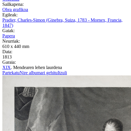
Sailkapena:
Obra grafikoa
Egileak:
Pradier, Charles-Simon (Ginebra, Suiza, 1783 - Mornex, Francia,
1847)
Gaiak:
Papera
Neurriak:
610 x 440 mm
Data:
1813
Garaia:
XIX
. Mendearen lehen laurdena
Partekatu
Nire albumari gehitu
Itzuli