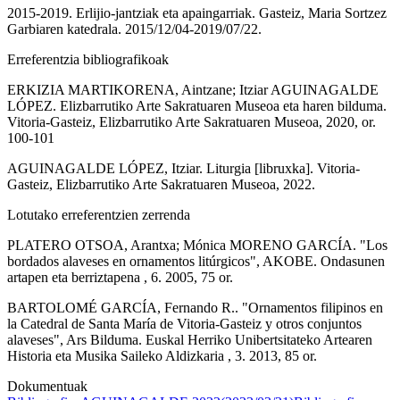
2015-2019. Erlijio-jantziak eta apaingarriak. Gasteiz, Maria Sortzez
Garbiaren katedrala. 2015/12/04-2019/07/22.
Erreferentzia bibliografikoak
ERKIZIA MARTIKORENA, Aintzane; Itziar AGUINAGALDE
LÓPEZ. Elizbarrutiko Arte Sakratuaren Museoa eta haren bilduma.
Vitoria-Gasteiz, Elizbarrutiko Arte Sakratuaren Museoa, 2020, or.
100-101
AGUINAGALDE LÓPEZ, Itziar. Liturgia [libruxka]. Vitoria-
Gasteiz, Elizbarrutiko Arte Sakratuaren Museoa, 2022.
Lotutako erreferentzien zerrenda
PLATERO OTSOA, Arantxa; Mónica MORENO GARCÍA. "Los
bordados alaveses en ornamentos litúrgicos", AKOBE. Ondasunen
artapen eta berriztapena , 6. 2005, 75 or.
BARTOLOMÉ GARCÍA, Fernando R.. "Ornamentos filipinos en
la Catedral de Santa María de Vitoria-Gasteiz y otros conjuntos
alaveses", Ars Bilduma. Euskal Herriko Unibertsitateko Artearen
Historia eta Musika Saileko Aldizkaria , 3. 2013, 85 or.
Dokumentuak