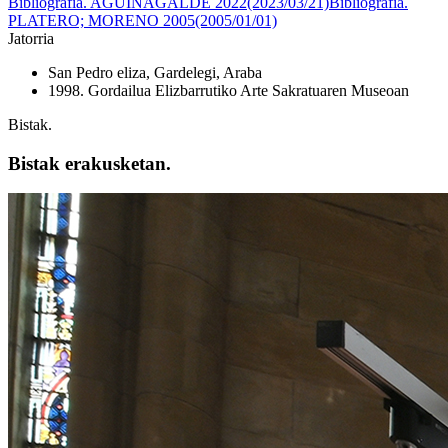
Bibliografia. AGUINAGALDE 2022(2023/03/21)
Bibliografia.
PLATERO; MORENO 2005(2005/01/01)
Jatorria
San Pedro eliza, Gardelegi, Araba
1998. Gordailua Elizbarrutiko Arte Sakratuaren Museoan
Bistak.
Bistak erakusketan.