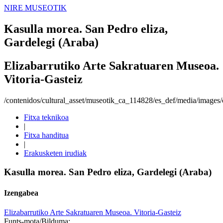
NIRE MUSEOTIK
Kasulla morea. San Pedro eliza,
Gardelegi (Araba)
Elizabarrutiko Arte Sakratuaren Museoa.
Vitoria-Gasteiz
/contenidos/cultural_asset/museotik_ca_114828/es_def/media/images/o
Fitxa teknikoa
|
Fitxa handitua
|
Erakusketen irudiak
Kasulla morea. San Pedro eliza, Gardelegi (Araba)
Izengabea
Elizabarrutiko Arte Sakratuaren Museoa. Vitoria-Gasteiz
Funts-mota/Bilduma: