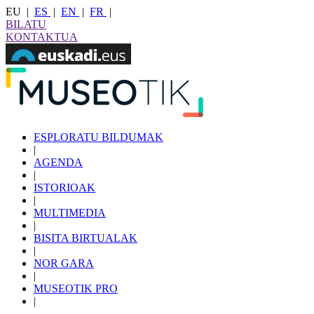
EU
|
ES
|
EN
|
FR
|
BILATU
KONTAKTUA
ESPLORATU BILDUMAK
|
AGENDA
|
ISTORIOAK
|
MULTIMEDIA
|
BISITA BIRTUALAK
|
NOR GARA
|
MUSEOTIK PRO
|