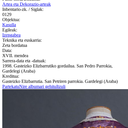
Artea eta Dekorazio-arteak
Inbentario-zk. / Siglak:
0129
Objektua:
Kasulla
Egileak:
Izengabea
Teknika eta euskarria:
Zeta bordatua
Data:
XVII. mendea
Sarrera-data eta -datuak:
1998. Gasteizko Elizbarrutiko gordailua. San Pedro Parrokia,
Gardelegi (Araba)
Kreditua:
Gasteizko Elizbarrutia. San Petriren parrokia. Gardelegi (Araba)
Partekatu
Nire albumari gehitu
Itzuli