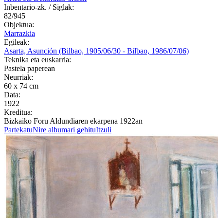
Inbentario-zk. / Siglak:
82/945
Objektua:
Marrazkia
Egileak:
Asarta, Asunción (Bilbao, 1905/06/30 - Bilbao, 1986/07/06)
Teknika eta euskarria:
Pastela paperean
Neurriak:
60 x 74 cm
Data:
1922
Kreditua:
Bizkaiko Foru Aldundiaren ekarpena 1922an
Partekatu
Nire albumari gehitu
Itzuli