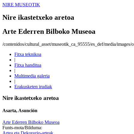
NIRE MUSEOTIK
Nire ikastetxeko aretoa
Arte Ederren Bilboko Museoa
/contenidos/cultural_asset/museotik_ca_95555/es_def/media/images/or
Fitxa teknikoa
|
Fitxa handitua
|
Multimedia galeria
|
Erakusketen irudiak
Nire ikastetxeko aretoa
Asarta, Asunción
Arte Ederren Bilboko Museoa
Funts-mota/Bilduma:
Artea eta Dekorazio-arteak