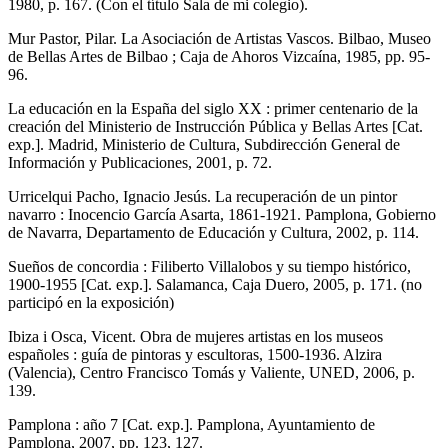
1980, p. 167. (Con el título Sala de mi colegio).
Mur Pastor, Pilar. La Asociación de Artistas Vascos. Bilbao, Museo
de Bellas Artes de Bilbao ; Caja de Ahoros Vizcaína, 1985, pp. 95-
96.
La educación en la España del siglo XX : primer centenario de la
creación del Ministerio de Instrucción Pública y Bellas Artes [Cat.
exp.]. Madrid, Ministerio de Cultura, Subdirección General de
Información y Publicaciones, 2001, p. 72.
Urricelqui Pacho, Ignacio Jesús. La recuperación de un pintor
navarro : Inocencio García Asarta, 1861-1921. Pamplona, Gobierno
de Navarra, Departamento de Educación y Cultura, 2002, p. 114.
Sueños de concordia : Filiberto Villalobos y su tiempo histórico,
1900-1955 [Cat. exp.]. Salamanca, Caja Duero, 2005, p. 171. (no
participó en la exposición)
Ibiza i Osca, Vicent. Obra de mujeres artistas en los museos
españoles : guía de pintoras y escultoras, 1500-1936. Alzira
(Valencia), Centro Francisco Tomás y Valiente, UNED, 2006, p.
139.
Pamplona : año 7 [Cat. exp.]. Pamplona, Ayuntamiento de
Pamplona, 2007, pp. 123, 127.