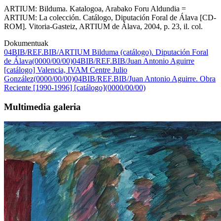
ARTIUM: Bilduma. Katalogoa, Arabako Foru Aldundia =
ARTIUM: La colección. Catálogo, Diputación Foral de Álava [CD-
ROM]. Vitoria-Gasteiz, ARTIUM de Álava, 2004, p. 23, il. col.
Dokumentuak
04BIB/REF.BIB/ARTIUM Bilduma (catálogo). Diputación Foral
de Álava(0000/00/00)
04BIB/REF.BIB/Juan Antonio Aguirre
[catálogo] Valencia, IVAM Centre Julio
González(0000/00/00)
04BIB/REF.BIB/Juan Antonio Aguirre. Obra
Reciente [1990-1996] [catálogo](0000/00/00)
Multimedia galeria