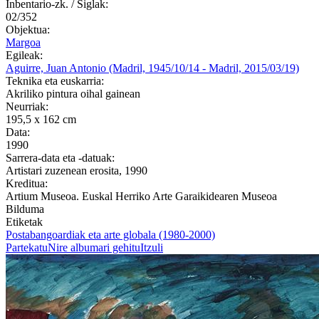
Inbentario-zk. / Siglak:
02/352
Objektua:
Margoa
Egileak:
Aguirre, Juan Antonio (Madril, 1945/10/14 - Madril, 2015/03/19)
Teknika eta euskarria:
Akriliko pintura oihal gainean
Neurriak:
195,5 x 162 cm
Data:
1990
Sarrera-data eta -datuak:
Artistari zuzenean erosita, 1990
Kreditua:
Artium Museoa. Euskal Herriko Arte Garaikidearen Museoa
Bilduma
Etiketak
Postabangoardiak eta arte globala (1980-2000)
Partekatu
Nire albumari gehitu
Itzuli