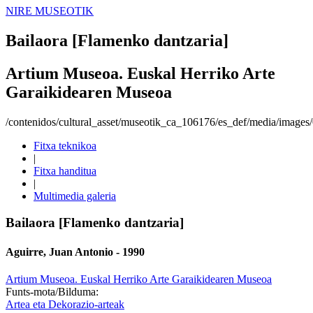
NIRE MUSEOTIK
Bailaora [Flamenko dantzaria]
Artium Museoa. Euskal Herriko Arte
Garaikidearen Museoa
/contenidos/cultural_asset/museotik_ca_106176/es_def/media/images
Fitxa teknikoa
|
Fitxa handitua
|
Multimedia galeria
Bailaora [Flamenko dantzaria]
Aguirre, Juan Antonio - 1990
Artium Museoa. Euskal Herriko Arte Garaikidearen Museoa
Funts-mota/Bilduma:
Artea eta Dekorazio-arteak