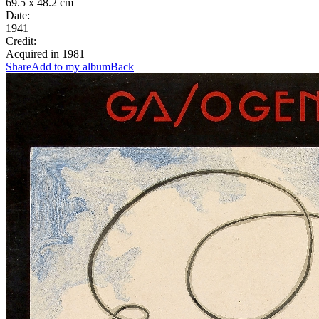
69.5 x 48.2 cm
Date:
1941
Credit:
Acquired in 1981
Share
Add to my album
Back