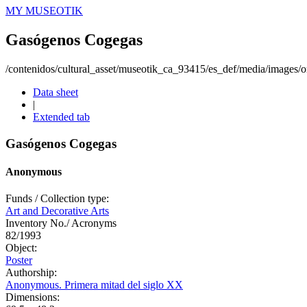
MY MUSEOTIK
Gasógenos Cogegas
/contenidos/cultural_asset/museotik_ca_93415/es_def/media/images/or
Data sheet
|
Extended tab
Gasógenos Cogegas
Anonymous
Funds / Collection type:
Art and Decorative Arts
Inventory No./ Acronyms
82/1993
Object:
Poster
Authorship:
Anonymous. Primera mitad del siglo XX
Dimensions: