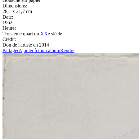
Gouache sur papier
Dimensions:
28,1 x 21,7 cm
Date:
1962
Heure:
Troisième quart du
XX
e siècle
Crédit:
Don de l'artiste en 2014
Partager
Ajouter à mon album
Rendre