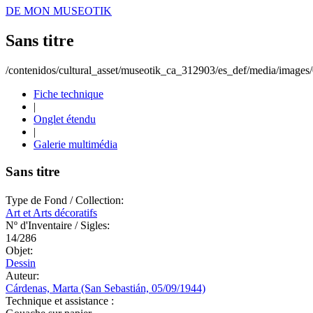
DE MON MUSEOTIK
Sans titre
/contenidos/cultural_asset/museotik_ca_312903/es_def/media/image
Fiche technique
|
Onglet étendu
|
Galerie multimédia
Sans titre
Type de Fond / Collection:
Art et Arts décoratifs
Nº d'Inventaire / Sigles:
14/286
Objet:
Dessin
Auteur:
Cárdenas, Marta (San Sebastián, 05/09/1944)
Technique et assistance :