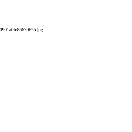
s/0901a0fe86639655.jpg