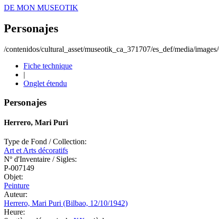
DE MON MUSEOTIK
Personajes
/contenidos/cultural_asset/museotik_ca_371707/es_def/media/image
Fiche technique
|
Onglet étendu
Personajes
Herrero, Mari Puri
Type de Fond / Collection:
Art et Arts décoratifs
Nº d'Inventaire / Sigles:
P-007149
Objet:
Peinture
Auteur:
Herrero, Mari Puri (Bilbao, 12/10/1942)
Heure: