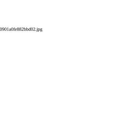
s/0901a0fe882bbd02.jpg