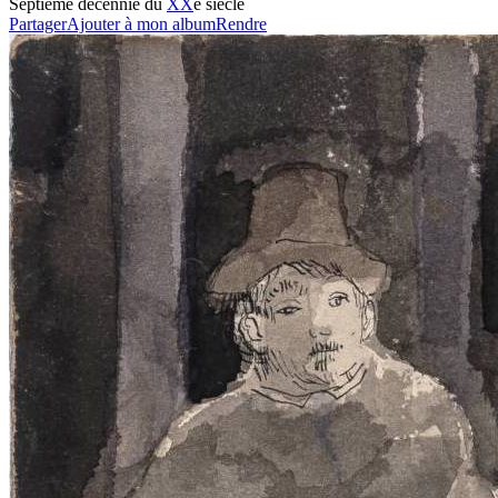
Septième décennie du
XX
e siècle
Partager
Ajouter à mon album
Rendre