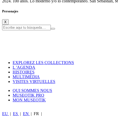
2024. 100 años. Lo moderno y/o lo contemporáneo. San Sebastián, 
Personajes
X
EXPLOREZ LES COLLECTIONS
L 'AGENDA
HISTOIRES
MULTIMÉDIA
VISITES VIRTUELLES
QUI SOMMES NOUS
MUSEOTIK PRO
MON MUSEOTIK
EU
|
ES
|
EN
|
FR
|