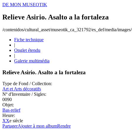
DE MON MUSEOTIK
Relieve Asirio. Asalto a la fortaleza
/contenidos/cultural_asset/museotik_ca_321792/es_def/media/image
Fiche technique
|
Onglet étendu
|
Galerie multimédia
Relieve Asirio. Asalto a la fortaleza
Type de Fond / Collection:
Art et Arts décoratifs
Nº d'Inventaire / Sigles:
0090
Objet:
Bas-relief
Heure:
XX
e siècle
Partager
Ajouter à mon album
Rendre