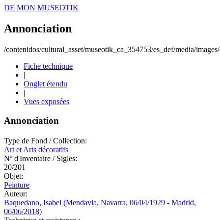
DE MON MUSEOTIK
Annonciation
/contenidos/cultural_asset/museotik_ca_354753/es_def/media/images/o
Fiche technique
|
Onglet étendu
|
Vues exposées
Annonciation
Type de Fond / Collection:
Art et Arts décoratifs
Nº d'Inventaire / Sigles:
20/201
Objet:
Peinture
Auteur:
Baquedano, Isabel (Mendavia, Navarra, 06/04/1929 - Madrid,
06/06/2018)