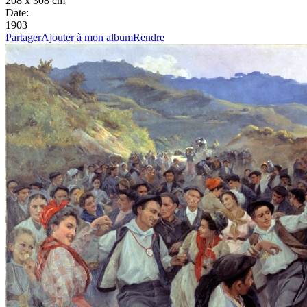
208 x 308 cm
Date:
1903
Partager
Ajouter à mon album
Rendre