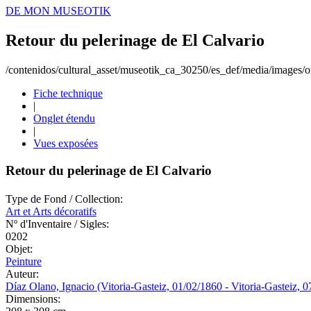
DE MON MUSEOTIK
Retour du pelerinage de El Calvario
/contenidos/cultural_asset/museotik_ca_30250/es_def/media/images/or
Fiche technique
|
Onglet étendu
|
Vues exposées
Retour du pelerinage de El Calvario
Type de Fond / Collection:
Art et Arts décoratifs
Nº d'Inventaire / Sigles:
0202
Objet:
Peinture
Auteur:
Díaz Olano, Ignacio (Vitoria-Gasteiz, 01/02/1860 - Vitoria-Gasteiz, 
Dimensions: