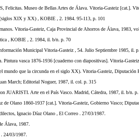
. Museo de Bellas Artes de Álava. Vitoria-Gasteiz [cat.]. Vitoria-
(siglos XIX y XX) , KOBIE , 2. 1984. 95-113, p. 101
Vitoria-Gasteiz, Caja Provincial de Ahorros de Álava, 1983, vol.
, KOBIE , 2. 1984, il. b/n. p. 70
rmación Municipal Vitoria-Gasteiz , 54. Julio Septiembre 1985, il. p
a vasca 1876-1936 [cuaderno con diapositivas]. Vitoria-Gasteiz, Dip
ndo que la circunda en el siglo XX). Vitoria-Gasteiz, Diputación F
March; Editorial Noguer, 1987, il. col. p. 315
TI. Arte en el País Vasco. Madrid, Cátedra, 1987, il. b/n. p.
o 1860-1937 [cat.]. Vitoria-Gasteiz, Gobierno Vasco; Diputación F
lectos, Ignacio Díaz Olano , El Correo . 27/03/1987.
 de Álava, 1987.
 . 24/03/1987.