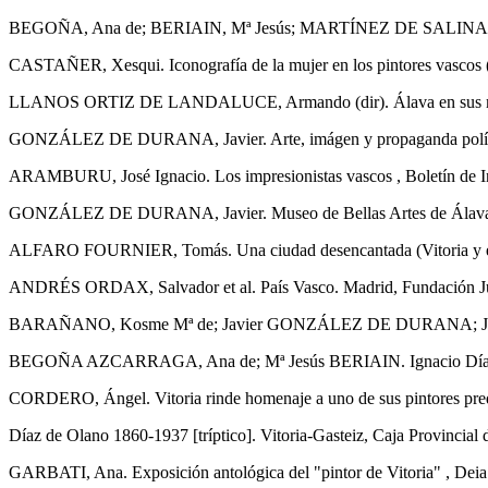
BEGOÑA, Ana de; BERIAIN, Mª Jesús; MARTÍNEZ DE SALINAS, Felicitas
CASTAÑER, Xesqui. Iconografía de la mujer en los pintores vascos 
LLANOS ORTIZ DE LANDALUCE, Armando (dir). Álava en sus manos. 
GONZÁLEZ DE DURANA, Javier. Arte, imágen y propaganda política 
ARAMBURU, José Ignacio. Los impresionistas vascos , Boletín de Info
GONZÁLEZ DE DURANA, Javier. Museo de Bellas Artes de Álava. Pintur
ALFARO FOURNIER, Tomás. Una ciudad desencantada (Vitoria y el mu
ANDRÉS ORDAX, Salvador et al. País Vasco. Madrid, Fundación Juan 
BARAÑANO, Kosme Mª de; Javier GONZÁLEZ DE DURANA; Jon JUARIS
BEGOÑA AZCARRAGA, Ana de; Mª Jesús BERIAIN. Ignacio Díaz de Olan
CORDERO, Ángel. Vitoria rinde homenaje a uno de sus pintores predi
Díaz de Olano 1860-1937 [tríptico]. Vitoria-Gasteiz, Caja Provincial
GARBATI, Ana. Exposición antológica del "pintor de Vitoria" , Deia