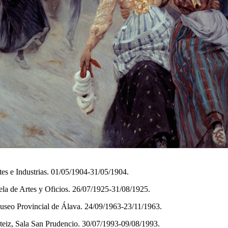
tes e Industrias. 01/05/1904-31/05/1904.
la de Artes y Oficios. 26/07/1925-31/08/1925.
useo Provincial de Álava. 24/09/1963-23/11/1963.
steiz, Sala San Prudencio. 30/07/1993-09/08/1993.