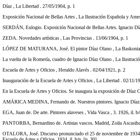
Díaz , La Libertad . 27/05/1904, p. 1
Exposición Nacional de Bellas Artes , La Ilustración Española y Ameri
SERDÁN, Eulogio. Exposición Nacional de Bellas Artes. Ignacio Día
ZEDA. Novedades artísticas , Las Provincias . 13/06/1904, p. 1
LÓPEZ DE MATURANA, José. El pintor Díaz Olano , La Baskonia , 39
La vuelta de la Romería, cuadro de Ignacio Díaz Olano , La Ilustración 
Escuela de Artes y Oficios , Heraldo Alavés . 02/04/1921, p. 2
Inauguración de la Escuela de Artes y Oficios , La Libertad . 02/11/19
En la Escuela de Artes y Oficios. Se inaugura la exposición de Díaz 
AMÁRICA MEDINA, Fernando de. Nuestros pintores. Ignacio Díaz Ola
EGA, Juan de. De arte. Pintores alaveses , Vida Vasca , 3. 1926, il. b/
PANTORBA, Bernardino de. Artistas vascos. Madrid, Zoila Ascasibar, 
OTALORA, José. Discurso pronunciado el 25 de noviembre de 1934 por 
Escuela de Artes y Oficios, 1934, il. b/n. [p. 30]