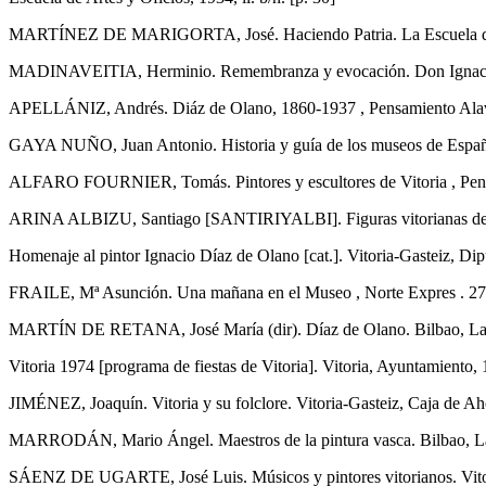
MARTÍNEZ DE MARIGORTA, José. Haciendo Patria. La Escuela de Art
MADINAVEITIA, Herminio. Remembranza y evocación. Don Ignacio Dí
APELLÁNIZ, Andrés. Diáz de Olano, 1860-1937 , Pensamiento Alav
GAYA NUÑO, Juan Antonio. Historia y guía de los museos de España
ALFARO FOURNIER, Tomás. Pintores y escultores de Vitoria , Pens
ARINA ALBIZU, Santiago [SANTIRIYALBI]. Figuras vitorianas de ayer.
Homenaje al pintor Ignacio Díaz de Olano [cat.]. Vitoria-Gasteiz, Dip
FRAILE, Mª Asunción. Una mañana en el Museo , Norte Expres . 27/02
MARTÍN DE RETANA, José María (dir). Díaz de Olano. Bilbao, La Gra
Vitoria 1974 [programa de fiestas de Vitoria]. Vitoria, Ayuntamiento, 1
JIMÉNEZ, Joaquín. Vitoria y su folclore. Vitoria-Gasteiz, Caja de Ahor
MARRODÁN, Mario Ángel. Maestros de la pintura vasca. Bilbao, La G
SÁENZ DE UGARTE, José Luis. Músicos y pintores vitorianos. Vitoria-