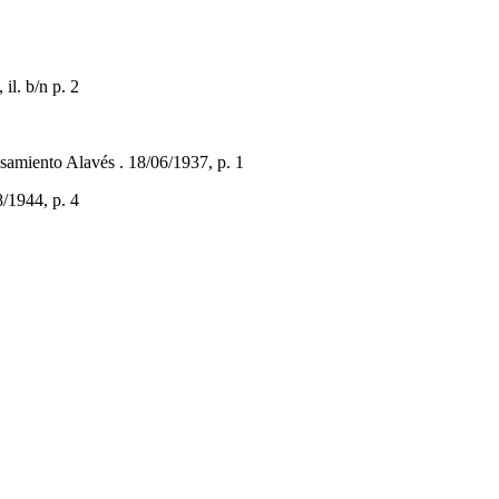
l. b/n p. 2
miento Alavés . 18/06/1937, p. 1
/1944, p. 4