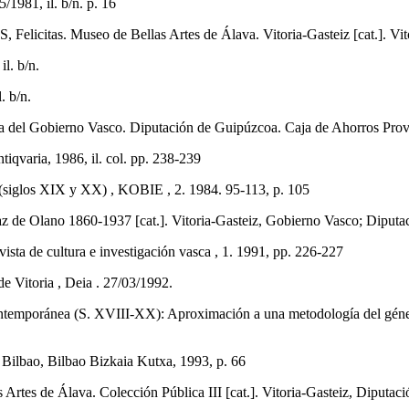
1981, il. b/n. p. 16
. Museo de Bellas Artes de Álava. Vitoria-Gasteiz [cat.]. Vitoria-
il. b/n.
. b/n.
ra del Gobierno Vasco. Diputación de Guipúzcoa. Caja de Ahorros Prov
iqvaria, 1986, il. col. pp. 238-239
(siglos XIX y XX) , KOBIE , 2. 1984. 95-113, p. 105
o 1860-1937 [cat.]. Vitoria-Gasteiz, Gobierno Vasco; Diputación F
ta de cultura e investigación vasca , 1. 1991, pp. 226-227
Vitoria , Deia . 27/03/1992.
emporánea (S. XVIII-XX): Aproximación a una metodología del género. 
.]. Bilbao, Bilbao Bizkaia Kutxa, 1993, p. 66
Artes de Álava. Colección Pública III [cat.]. Vitoria-Gasteiz, Diputació