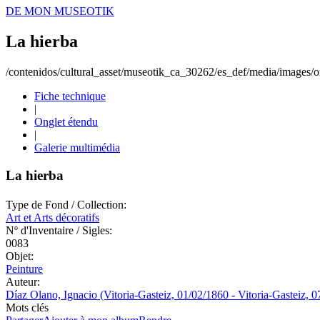
DE MON MUSEOTIK
La hierba
/contenidos/cultural_asset/museotik_ca_30262/es_def/media/images/or
Fiche technique
|
Onglet étendu
|
Galerie multimédia
La hierba
Type de Fond / Collection:
Art et Arts décoratifs
Nº d'Inventaire / Sigles:
0083
Objet:
Peinture
Auteur:
Díaz Olano, Ignacio (Vitoria-Gasteiz, 01/02/1860 - Vitoria-Gasteiz, 
Mots clés