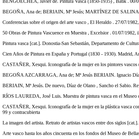
BENGOECHEA, Javier de. Pintura Vasca (1850-1935) , Batik . 00/05/
BEGOÑA, Ana de; BERIAIN, Mª Jesús; MARTÍNEZ DE SALINAS, Felicitas
Conferencias sobre el origen del arte vasco , El Heraldo . 27/07/1982, 
50 Obras de Pintura Vascuence en Muestra , Excelsior . 01/07/1982, il
Pintura vasca [cat.]. Donostia-San Sebastián, Departamento de Cultu
Cien Años de Pintura en España y Portugal (1830 - 1930). Madrid, Ant
CASTAÑER, Xesqui. Iconografía de la mujer en los pintores vascos 
BEGOÑA AZCARRAGA, Ana de; Mª Jesús BERIAIN. Ignacio Díaz de Olan
BERIAIN, Mª Jesús. De nuevo, Díaz de Olano , Sancho el Sabio. Revis
RÍOS LAUREDA, José Luis. Muestra de pintura vasca en el Museo de 
CASTAÑER, Xesqui. Iconografía de la mujer en la plástica vasca cont
99 y contracubierta
La imagen del artista. Retrato de artistas vascos entre dos siglos [cat
Arte vasco hasta los años cincuenta en los fondos del Museo de Bellas 