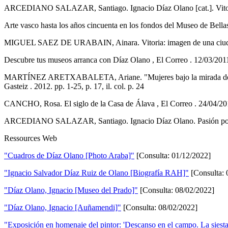
ARCEDIANO SALAZAR, Santiago. Ignacio Díaz Olano [cat.]. Vitoria-Ga
Arte vasco hasta los años cincuenta en los fondos del Museo de Bellas 
MIGUEL SAEZ DE URABAIN, Ainara. Vitoria: imagen de una ciudad en 
Descubre tus museos arranca con Díaz Olano , El Correo . 12/03/2011, 
MARTÍNEZ ARETXABALETA, Ariane. "Mujeres bajo la mirada de Día
Gasteiz . 2012. pp. 1-25, p. 17, il. col. p. 24
CANCHO, Rosa. El siglo de la Casa de Álava , El Correo . 24/04/2016,
ARCEDIANO SALAZAR, Santiago. Ignacio Díaz Olano. Pasión por la rea
Ressources Web
"Cuadros de Díaz Olano [Photo Araba]"
[Consulta: 01/12/2022]
"Ignacio Salvador Díaz Ruiz de Olano [Biografía RAH]"
[Consulta: 
"Díaz Olano, Ignacio [Museo del Prado]"
[Consulta: 08/02/2022]
"Díaz Olano, Ignacio [Auñamendi]"
[Consulta: 08/02/2022]
"Exposición en homenaje del pintor: 'Descanso en el campo. La siesta