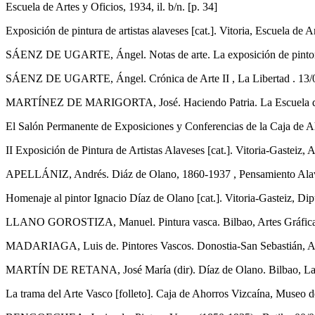
Escuela de Artes y Oficios, 1934, il. b/n. [p. 34]
Exposición de pintura de artistas alaveses [cat.]. Vitoria, Escuela de A
SÁENZ DE UGARTE, Ángel. Notas de arte. La exposición de pintores al
SÁENZ DE UGARTE, Ángel. Crónica de Arte II , La Libertad . 13/08/
MARTÍNEZ DE MARIGORTA, José. Haciendo Patria. La Escuela de Art
El Salón Permanente de Exposiciones y Conferencias de la Caja de Ah
II Exposición de Pintura de Artistas Alaveses [cat.]. Vitoria-Gasteiz,
APELLÁNIZ, Andrés. Diáz de Olano, 1860-1937 , Pensamiento Alav
Homenaje al pintor Ignacio Díaz de Olano [cat.]. Vitoria-Gasteiz, Dip
LLANO GOROSTIZA, Manuel. Pintura vasca. Bilbao, Artes Gráficas Gr
MADARIAGA, Luis de. Pintores Vascos. Donostia-San Sebastián, Auña
MARTÍN DE RETANA, José María (dir). Díaz de Olano. Bilbao, La Gra
La trama del Arte Vasco [folleto]. Caja de Ahorros Vizcaína, Museo d