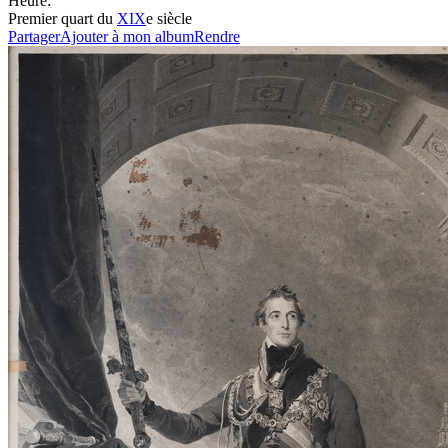
Heure:
Premier quart du
XIX
e siècle
Partager
Ajouter à mon album
Rendre