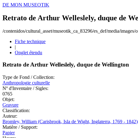
DE MON MUSEOTIK
Retrato de Arthur Welleslely, duque de We
/contenidos/cultural_asset/museotik_ca_83296/es_def/media/images/or
Fiche technique
|
Onglet étendu
Retrato de Arthur Welleslely, duque de Wellington
Type de Fond / Collection:
Anthropologie culturelle
Nº d'Inventaire / Sigles:
0765
Objet:
Gravure
Classification:
Auteur:
Bromley, William (Carisbrook, Isla de Wight, Inglaterra, 1769 - 1842)
Matière / Support:
Papier