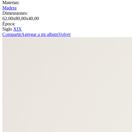
Materias:
Madera
Dimensiones:
62,00x80,00x40,00
Época:
Siglo
XIX
Compartir
Agregar a mi album
Volver