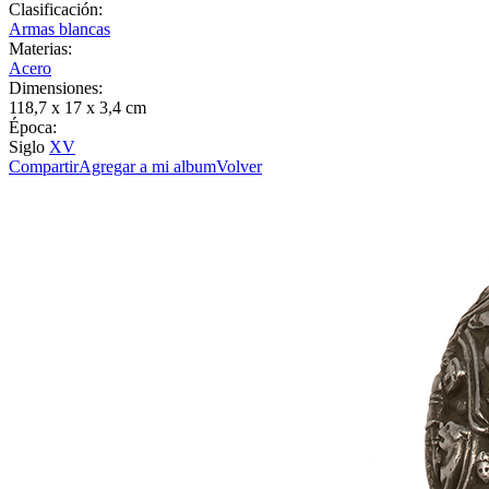
Clasificación:
Armas blancas
Materias:
Acero
Dimensiones:
118,7 x 17 x 3,4 cm
Época:
Siglo
XV
Compartir
Agregar a mi album
Volver