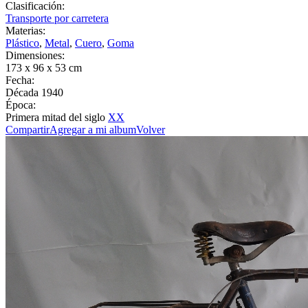
Clasificación:
Transporte por carretera
Materias:
Plástico
,
Metal
,
Cuero
,
Goma
Dimensiones:
173 x 96 x 53 cm
Fecha:
Década 1940
Época:
Primera mitad del siglo
XX
Compartir
Agregar a mi album
Volver