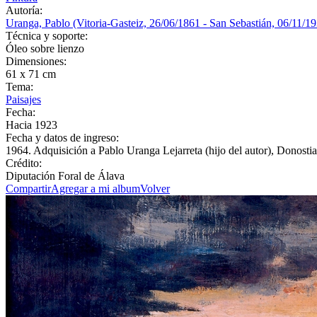
Autoría:
Uranga, Pablo (Vitoria-Gasteiz, 26/06/1861 - San Sebastián, 06/11/1
Técnica y soporte:
Óleo sobre lienzo
Dimensiones:
61 x 71 cm
Tema:
Paisajes
Fecha:
Hacia 1923
Fecha y datos de ingreso:
1964. Adquisición a Pablo Uranga Lejarreta (hijo del autor), Donosti
Crédito:
Diputación Foral de Álava
Compartir
Agregar a mi album
Volver