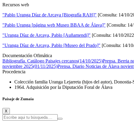
Recursos web
"Pablo Uranga Díaz de Arcaya [Biografía RAH]"
[Consulta: 14/10/2
"Pablo Uranga [página web Museo BBAA de Álava]"
[Consulta: 14
"Uranga Díaz de Arcaya, Pablo [Auñamendi]"
[Consulta: 14/10/2022
"Uranga Díaz de Arcaya, Pablo [Museo del Prado]"
[Consulta: 14/10
Documentación Ofimática
Bibliografía. Catálogo Paisajes cercanos(14/10/2025)
Prensa. Berria 
noviembre 2025(01/11/2025)
Prensa. Diario Noticias de Álava novie
Procedencia
Colección familia Uranga Lejarreta (hijos del autor), Donostia
1964. Adquisición por la Diputación Foral de Álava
Paisaje de Zumaia
X