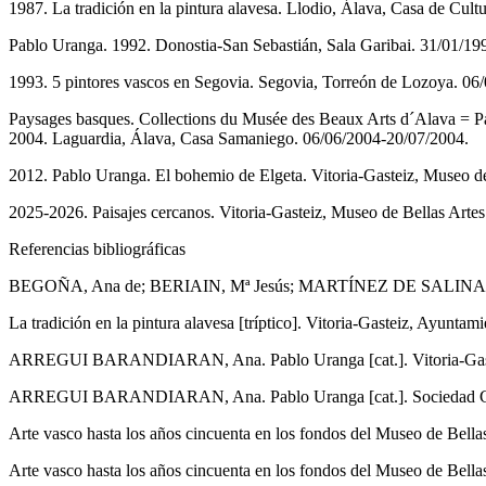
1987. La tradición en la pintura alavesa. Llodio, Álava, Casa de Cult
Pablo Uranga. 1992. Donostia-San Sebastián, Sala Garibai. 31/01/19
1993. 5 pintores vascos en Segovia. Segovia, Torreón de Lozoya. 06
Paysages basques. Collections du Musée des Beaux Arts d´Alava = Pa
2004. Laguardia, Álava, Casa Samaniego. 06/06/2004-20/07/2004.
2012. Pablo Uranga. El bohemio de Elgeta. Vitoria-Gasteiz, Museo d
2025-2026. Paisajes cercanos. Vitoria-Gasteiz, Museo de Bellas Arte
Referencias bibliográficas
BEGOÑA, Ana de; BERIAIN, Mª Jesús; MARTÍNEZ DE SALINAS, Felicitas
La tradición en la pintura alavesa [tríptico]. Vitoria-Gasteiz, Ayunta
ARREGUI BARANDIARAN, Ana. Pablo Uranga [cat.]. Vitoria-Gasteiz, 
ARREGUI BARANDIARAN, Ana. Pablo Uranga [cat.]. Sociedad Guipuzc
Arte vasco hasta los años cincuenta en los fondos del Museo de Bellas 
Arte vasco hasta los años cincuenta en los fondos del Museo de Bellas 