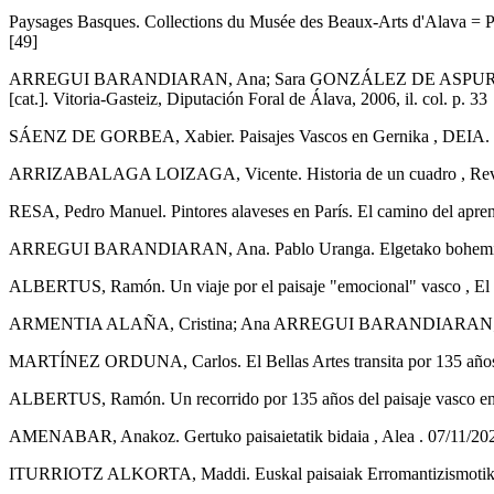
Paysages Basques. Collections du Musée des Beaux-Arts d'Alava = Paisa
[49]
ARREGUI BARANDIARAN, Ana; Sara GONZÁLEZ DE ASPURU HIDALGO
[cat.]. Vitoria-Gasteiz, Diputación Foral de Álava, 2006, il. col. p. 33
SÁENZ DE GORBEA, Xabier. Paisajes Vascos en Gernika , DEIA. Ku
ARRIZABALAGA LOIZAGA, Vicente. Historia de un cuadro , Revist
RESA, Pedro Manuel. Pintores alaveses en París. El camino del aprendi
ARREGUI BARANDIARAN, Ana. Pablo Uranga. Elgetako bohemioa = El b
ALBERTUS, Ramón. Un viaje por el paisaje "emocional" vasco , El C
ARMENTIA ALAÑA, Cristina; Ana ARREGUI BARANDIARAN; Sara G
MARTÍNEZ ORDUNA, Carlos. El Bellas Artes transita por 135 años de
ALBERTUS, Ramón. Un recorrido por 135 años del paisaje vasco en el
AMENABAR, Anakoz. Gertuko paisaietatik bidaia , Alea . 07/11/202
ITURRIOTZ ALKORTA, Maddi. Euskal paisaiak Erromantizismotik ger