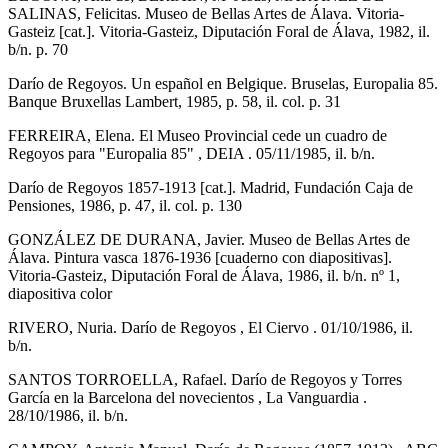
SALINAS, Felicitas. Museo de Bellas Artes de Álava. Vitoria-
Gasteiz [cat.]. Vitoria-Gasteiz, Diputación Foral de Álava, 1982, il.
b/n. p. 70
Darío de Regoyos. Un español en Belgique. Bruselas, Europalia 85.
Banque Bruxellas Lambert, 1985, p. 58, il. col. p. 31
FERREIRA, Elena. El Museo Provincial cede un cuadro de
Regoyos para "Europalia 85" , DEIA . 05/11/1985, il. b/n.
Darío de Regoyos 1857-1913 [cat.]. Madrid, Fundación Caja de
Pensiones, 1986, p. 47, il. col. p. 130
GONZÁLEZ DE DURANA, Javier. Museo de Bellas Artes de
Álava. Pintura vasca 1876-1936 [cuaderno con diapositivas].
Vitoria-Gasteiz, Diputación Foral de Álava, 1986, il. b/n. nº 1,
diapositiva color
RIVERO, Nuria. Darío de Regoyos , El Ciervo . 01/10/1986, il.
b/n.
SANTOS TORROELLA, Rafael. Darío de Regoyos y Torres
García en la Barcelona del novecientos , La Vanguardia .
28/10/1986, il. b/n.