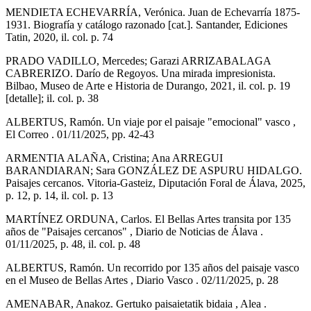
MENDIETA ECHEVARRÍA, Verónica. Juan de Echevarría 1875-
1931. Biografía y catálogo razonado [cat.]. Santander, Ediciones
Tatin, 2020, il. col. p. 74
PRADO VADILLO, Mercedes; Garazi ARRIZABALAGA
CABRERIZO. Darío de Regoyos. Una mirada impresionista.
Bilbao, Museo de Arte e Historia de Durango, 2021, il. col. p. 19
[detalle]; il. col. p. 38
ALBERTUS, Ramón. Un viaje por el paisaje "emocional" vasco ,
El Correo . 01/11/2025, pp. 42-43
ARMENTIA ALAÑA, Cristina; Ana ARREGUI
BARANDIARAN; Sara GONZÁLEZ DE ASPURU HIDALGO.
Paisajes cercanos. Vitoria-Gasteiz, Diputación Foral de Álava, 2025,
p. 12, p. 14, il. col. p. 13
MARTÍNEZ ORDUNA, Carlos. El Bellas Artes transita por 135
años de "Paisajes cercanos" , Diario de Noticias de Álava .
01/11/2025, p. 48, il. col. p. 48
ALBERTUS, Ramón. Un recorrido por 135 años del paisaje vasco
en el Museo de Bellas Artes , Diario Vasco . 02/11/2025, p. 28
AMENABAR, Anakoz. Gertuko paisaietatik bidaia , Alea .