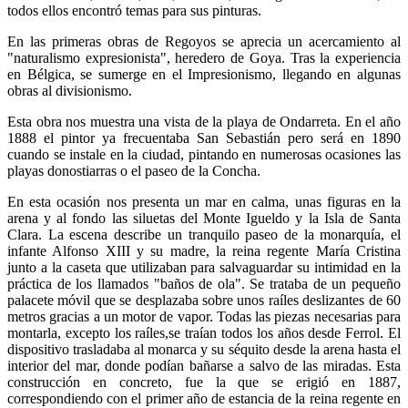
todos ellos encontró temas para sus pinturas.
En las primeras obras de Regoyos se aprecia un acercamiento al
"naturalismo expresionista", heredero de Goya. Tras la experiencia
en Bélgica, se sumerge en el Impresionismo, llegando en algunas
obras al divisionismo.
Esta obra nos muestra una vista de la playa de Ondarreta. En el año
1888 el pintor ya frecuentaba San Sebastián pero será en 1890
cuando se instale en la ciudad, pintando en numerosas ocasiones las
playas donostiarras o el paseo de la Concha.
En esta ocasión nos presenta un mar en calma, unas figuras en la
arena y al fondo las siluetas del Monte Igueldo y la Isla de Santa
Clara. La escena describe un tranquilo paseo de la monarquía, el
infante Alfonso XIII y su madre, la reina regente María Cristina
junto a la caseta que utilizaban para salvaguardar su intimidad en la
práctica de los llamados "baños de ola". Se trataba de un pequeño
palacete móvil que se desplazaba sobre unos raíles deslizantes de 60
metros gracias a un motor de vapor. Todas las piezas necesarias para
montarla, excepto los raíles,se traían todos los años desde Ferrol. El
dispositivo trasladaba al monarca y su séquito desde la arena hasta el
interior del mar, donde podían bañarse a salvo de las miradas. Esta
construcción en concreto, fue la que se erigió en 1887,
correspondiendo con el primer año de estancia de la reina regente en