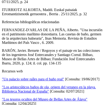
07/11/2025, p. 24
ITURRIOTZ ALKORTA, Maddi. Euskal paisaiak
Erromantizismotik gerraostera , Berria . 25/11/2025, p. 32
Referencias bibliográficas relacionadas
FERNANDEZ-D'ARLAS DE LA PEÑA, Alberto. "Una incursión
en el patrimonio marítimo donostiarra. Las casetas de baño, germen
de la arquitectura balnearia", Itsas Memoria. Revista de Estudios
Marítimos del País Vasco , 6. 2009.
BARÓN, Javier. Beruete / Regoyos y el paisaje en las colecciones
de los ingenieros José Entrecanales y Santiago Corral. Bilbao,
Museo de Bellas Artes de Bilbao; Fundación José Entrecanales
Ibarra, 2020, p. 124; il. col. pp. 134-135
Recursos web
"Un palacio sobre raíles para el baño real"
[Consulta: 19/06/2017]
"Los aristocráticos baños de ola, origen del veraneo en la playa.
Biblioteca Nacional de España"
[Consulta: 02/07/2021]
"Los tesoros ocultos del Museo de Bellas Artes de Álava"
[Consulta: 12/04/2025]