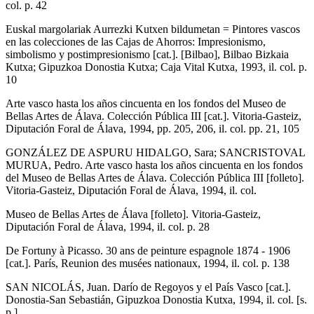
col. p. 42
Euskal margolariak Aurrezki Kutxen bildumetan = Pintores vascos
en las colecciones de las Cajas de Ahorros: Impresionismo,
simbolismo y postimpresionismo [cat.]. [Bilbao], Bilbao Bizkaia
Kutxa; Gipuzkoa Donostia Kutxa; Caja Vital Kutxa, 1993, il. col. p.
10
Arte vasco hasta los años cincuenta en los fondos del Museo de
Bellas Artes de Álava. Colección Pública III [cat.]. Vitoria-Gasteiz,
Diputación Foral de Álava, 1994, pp. 205, 206, il. col. pp. 21, 105
GONZÁLEZ DE ASPURU HIDALGO, Sara; SANCRISTOVAL
MURUA, Pedro. Arte vasco hasta los años cincuenta en los fondos
del Museo de Bellas Artes de Álava. Colección Pública III [folleto].
Vitoria-Gasteiz, Diputación Foral de Álava, 1994, il. col.
Museo de Bellas Artes de Álava [folleto]. Vitoria-Gasteiz,
Diputación Foral de Álava, 1994, il. col. p. 28
De Fortuny à Picasso. 30 ans de peinture espagnole 1874 - 1906
[cat.]. París, Reunion des musées nationaux, 1994, il. col. p. 138
SAN NICOLÁS, Juan. Darío de Regoyos y el País Vasco [cat.].
Donostia-San Sebastián, Gipuzkoa Donostia Kutxa, 1994, il. col. [s.
p.]