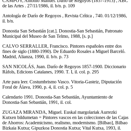
CAMPOY, Antonio Manuel. Darío de Regoyos (1857-1913) , ABC
de las Artes . 27/11/1986, il. b/n. p. 109
Antología de Darío de Regoyos , Revista Crítica , 740. 01/12/1986,
il. b/n.
Donostia San Sebastián [cat.]. Donostia-San Sebastián, Patronato
Municipal del Museo de San Telmo, 1988, [s. p.]
CALVO SERRALLER, Francisco. Pintores españoles entre dos
fines de siglo (1880-1990). De Eduardo Rosales a Miguel Barceló.
Madrid, Alianza, 1990, il. b/n. p. 73
SAN NICOLÁS, Juan. Darío de Regoyos 1857-1900. Diccionario
Ràfols, Edicions Catalanes, 1990. T. I, il. col. p. 295
Arte para leer. Costumbrismo Vasco. Vitoria-Gasteiz, Diputación
Foral de Álava, 1990, p. 4, il. col. p. 5
Calendario 1991. Donostia-San Sebastián, Ayuntamiento de
Donostia-San Sebastián, 1991, il. col.
ZUGAZA MIRANDA, Miguel. Euskal margolariak Aurrezki
Kutxen bildumetan = Pintores vascos en las colecciones de las Cajas
de Ahorros: Academicismo, realismo, modernismo. [Bilbao], Bilbao
Bizkaia Kutxa; Gipuzkoa Donostia Kutxa; Vital Kutxa, 1993, il.