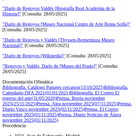
"Darío de Regoyos Valdés [Biografía Real Academia de la
Historia]"
[Consulta: 28/05/2025]
"Darío de Regoyos [Museo Nacional Centro de Arte Reina Sofía]"
[Consulta: 28/05/2025]
"Darío de Regoyos y Valdés [Thyssen-Bornemisza Museo
Nacional]"
[Consulta: 28/05/2025]
"Darío de Regoyos [Wikipedia]"
[Consulta: 28/05/2025]
"Regoyos y Valdés, Darío de [Museo del Prado]"
[Consulta:
28/05/2025]
Documentación Ofimática
Bibliografía. Catálogo Paisajes cercanos(13/10/2025)
Bibliografía.
Calendario DFA 2021(01/01/2021)
Bibliografía. El Correo El
regreso del arte(31/05/2020)
Prensa. Berria noviembre
2025(25/11/2025)
Prensa. Alea noviembre 2025(07/11/2025)
Prensa.
Diario Vasco noviembre 2025(02/11/2025)
Prensa. El Correo
noviembre 2025(01/11/2025)
Prensa. Diario Noticias de Álava
noviembre 2025(01/11/2025)
Procedencia
1921. Juan de Echevarría, Madrid