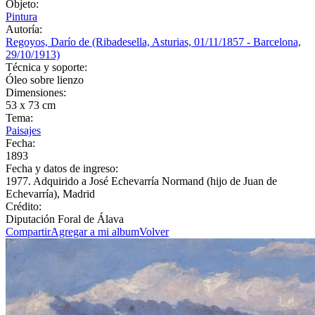
Objeto:
Pintura
Autoría:
Regoyos, Darío de (Ribadesella, Asturias, 01/11/1857 - Barcelona,
29/10/1913)
Técnica y soporte:
Óleo sobre lienzo
Dimensiones:
53 x 73 cm
Tema:
Paisajes
Fecha:
1893
Fecha y datos de ingreso:
1977. Adquirido a José Echevarría Normand (hijo de Juan de
Echevarría), Madrid
Crédito:
Diputación Foral de Álava
Compartir
Agregar a mi album
Volver