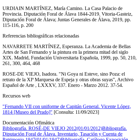
URDIAIN MARTÍNEZ, María Camino. La Casa Palacio de
Provincia. Diputación Foral de Álava 1844-2019. Vitoria-Gasteiz,
Diputación Foral de Álava; Juntas Generales de Álava, 2019, pp.
115-116, p. 200
Referencias bibliográficas relacionadas
NAVARRETE MARTÍNEZ, Esperanza. La Academia de Bellas
Artes de San Fernando y la pintura en la primera mitad del siglo
XIX. Madrid, Fundación Universitaria Española, 1999, pp. 50, 210,
261, 300, 464, 468
ROSE-DE VIEJO, Isadora. "Ni Goya ni Esteve, sino Poza: el
retrato de la XIª Marquesa de Espeja y otras obras suyas", Archivo
Español de Arte , LXXXV, 337. Enero - Marzo 2012. 37-54.
Recursos web
"Fernando VII con uniforme de Capitán General. Vicente López,
1814 [Museo del Prado]"
[Consulta: 11/09/2023]
Documentación Ofimática
Bibliografía. ROSÉ-DE VIEJO 2012(01/01/2012)
Bibliografía.
Diputación Foral de Álava. Inventario, Tasación y Cuenta de
Patrimonio 1947(01/01/1947)
Bibliografía. Catálogo Exposición