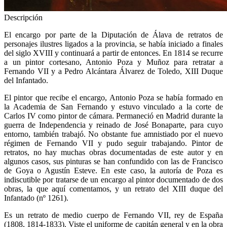
Descripción
El encargo por parte de la Diputación de Álava de retratos de
personajes ilustres ligados a la provincia, se había iniciado a finales
del siglo XVIII y continuará a partir de entonces. En 1814 se recurre
a un pintor cortesano, Antonio Poza y Muñoz para retratar a
Fernando VII y a Pedro Alcántara Álvarez de Toledo, XIII Duque
del Infantado.
El pintor que recibe el encargo, Antonio Poza se había formado en
la Academia de San Fernando y estuvo vinculado a la corte de
Carlos IV como pintor de cámara. Permaneció en Madrid durante la
guerra de Independencia y reinado de José Bonaparte, para cuyo
entorno, también trabajó. No obstante fue amnistiado por el nuevo
régimen de Fernando VII y pudo seguir trabajando. Pintor de
retratos, no hay muchas obras documentadas de este autor y en
algunos casos, sus pinturas se han confundido con las de Francisco
de Goya o Agustín Esteve. En este caso, la autoría de Poza es
indiscutible por tratarse de un encargo al pintor documentado de dos
obras, la que aquí comentamos, y un retrato del XIII duque del
Infantado (nº 1261).
Es un retrato de medio cuerpo de Fernando VII, rey de España
(1808, 1814-1833). Viste el uniforme de capitán general y en la obra