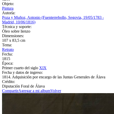
Objeto:
Pintura
Autoría:
Poza y Muñoz, Antonio (Fuenterrebollo, Segovia, 19/05/1783 -
Madrid, 10/06/1816)
Técnica y soporte:
Óleo sobre lienzo
Dimensiones:
107 x 83,5 cm
Tema:
Retrato
Fecha:
1815
Época:
Primer cuarto del siglo
XIX
Fecha y datos de ingreso:
1814. Adquisición por encargo de las Juntas Generales de Álava
Crédito:
Diputación Foral de Álava
Compartir
Agregar a mi album
Volver